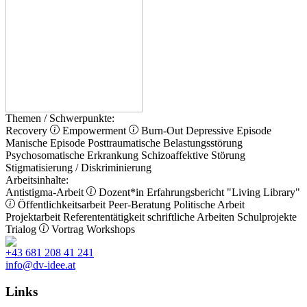
Themen / Schwerpunkte:
Recovery
Empowerment
Burn-Out
Depressive Episode
Manische Episode
Posttraumatische Belastungsstörung
Psychosomatische Erkrankung
Schizoaffektive Störung
Stigmatisierung / Diskriminierung
Arbeitsinhalte:
Antistigma-Arbeit
Dozent*in
Erfahrungsbericht
"Living Library"
Öffentlichkeitsarbeit
Peer-Beratung
Politische Arbeit
Projektarbeit
Referententätigkeit
schriftliche Arbeiten
Schulprojekte
Trialog
Vortrag
Workshops
+43 681 208 41 241
info@dv-idee.at
Links