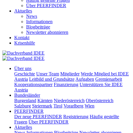
Häufig gestellte Fragen
Über PEERFINDER
Aktuelles
News
Informationen
Blogbeiträge
Newsletter abonnieren
Kontakt
Krisenhilfe
Über uns
Geschichte
Unser Team
Mitglieder
Werde Mitglied bei IDEE
Austria
Leitbild und Grundsätze
Aufgaben
Gremienarbeit
Kooperationspartner
Finanzierung
Unterstützen Sie IDEE
Austria
Bundesländer
Burgenland
Kärnten
Niederösterreich
Oberösterreich
Salzburg
Steiermark
Tirol
Vorarlberg
Wien
PEERFINDER
Der neue PEERFINDER
Registrierung
Häufig gestellte
Fragen
Über PEERFINDER
Aktuelles
News
Informationen
Blogbeiträge
Newsletter abonnieren