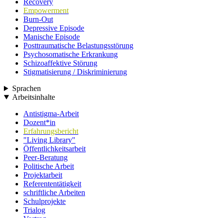
Recovery
Empowerment
Burn-Out
Depressive Episode
Manische Episode
Posttraumatische Belastungsstörung
Psychosomatische Erkrankung
Schizoaffektive Störung
Stigmatisierung / Diskriminierung
Sprachen
Arbeitsinhalte
Antistigma-Arbeit
Dozent*in
Erfahrungsbericht
"Living Library"
Öffentlichkeitsarbeit
Peer-Beratung
Politische Arbeit
Projektarbeit
Referententätigkeit
schriftliche Arbeiten
Schulprojekte
Trialog