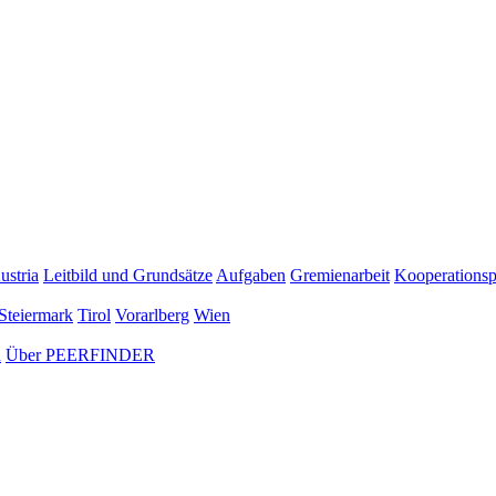
ustria
Leitbild und Grundsätze
Aufgaben
Gremienarbeit
Kooperationsp
Steiermark
Tirol
Vorarlberg
Wien
n
Über PEERFINDER