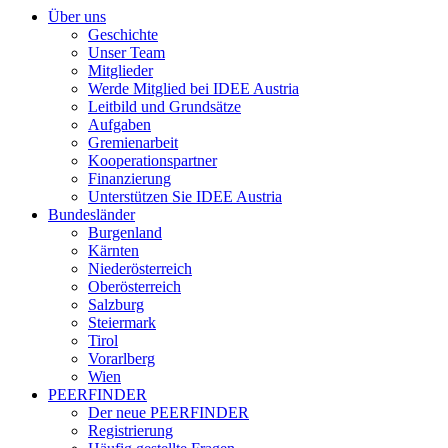
Über uns
Geschichte
Unser Team
Mitglieder
Werde Mitglied bei IDEE Austria
Leitbild und Grundsätze
Aufgaben
Gremienarbeit
Kooperationspartner
Finanzierung
Unterstützen Sie IDEE Austria
Bundesländer
Burgenland
Kärnten
Niederösterreich
Oberösterreich
Salzburg
Steiermark
Tirol
Vorarlberg
Wien
PEERFINDER
Der neue PEERFINDER
Registrierung