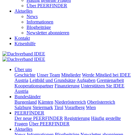
Häufig gestellte Fragen
Über PEERFINDER
Aktuelles
News
Informationen
Blogbeiträge
Newsletter abonnieren
Kontakt
Krisenhilfe
Über uns
Geschichte
Unser Team
Mitglieder
Werde Mitglied bei IDEE
Austria
Leitbild und Grundsätze
Aufgaben
Gremienarbeit
Kooperationspartner
Finanzierung
Unterstützen Sie IDEE
Austria
Bundesländer
Burgenland
Kärnten
Niederösterreich
Oberösterreich
Salzburg
Steiermark
Tirol
Vorarlberg
Wien
PEERFINDER
Der neue PEERFINDER
Registrierung
Häufig gestellte
Fragen
Über PEERFINDER
Aktuelles
News
Informationen
Blogbeiträge
Newsletter abonnieren