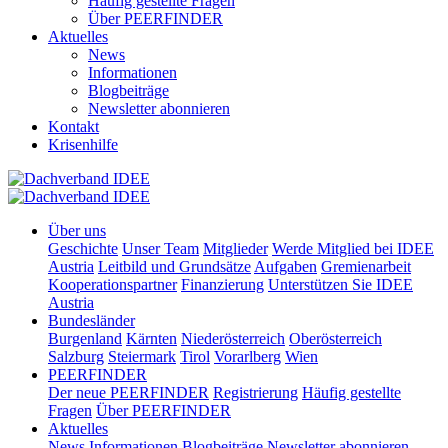
Häufig gestellte Fragen
Über PEERFINDER
Aktuelles
News
Informationen
Blogbeiträge
Newsletter abonnieren
Kontakt
Krisenhilfe
Über uns
Geschichte
Unser Team
Mitglieder
Werde Mitglied bei IDEE
Austria
Leitbild und Grundsätze
Aufgaben
Gremienarbeit
Kooperationspartner
Finanzierung
Unterstützen Sie IDEE
Austria
Bundesländer
Burgenland
Kärnten
Niederösterreich
Oberösterreich
Salzburg
Steiermark
Tirol
Vorarlberg
Wien
PEERFINDER
Der neue PEERFINDER
Registrierung
Häufig gestellte
Fragen
Über PEERFINDER
Aktuelles
News
Informationen
Blogbeiträge
Newsletter abonnieren