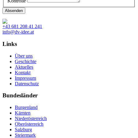
Kontrolle
+43 681 208 41 241
info@dv-idee.at
Links
Über uns
Geschichte
Aktuelles
Kontakt
Impressum
Datenschutz
Bundesländer
Burgenland
Kärnten
Niederösterreich
Oberösterreich
Salzburg
Steiermark