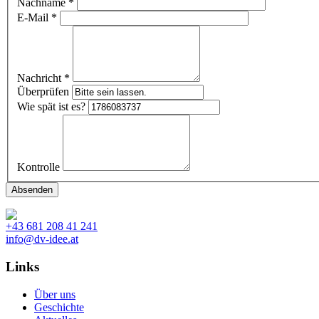
Nachname
*
E-Mail
*
Nachricht
*
Überprüfen
Wie spät ist es?
Kontrolle
+43 681 208 41 241
info@dv-idee.at
Links
Über uns
Geschichte