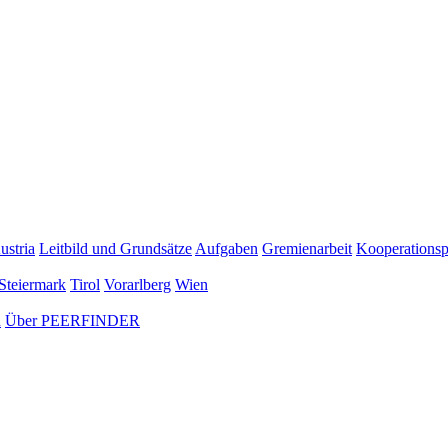
ustria
Leitbild und Grundsätze
Aufgaben
Gremienarbeit
Kooperationsp
Steiermark
Tirol
Vorarlberg
Wien
n
Über PEERFINDER