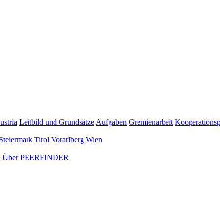
ustria
Leitbild und Grundsätze
Aufgaben
Gremienarbeit
Kooperationsp
Steiermark
Tirol
Vorarlberg
Wien
n
Über PEERFINDER