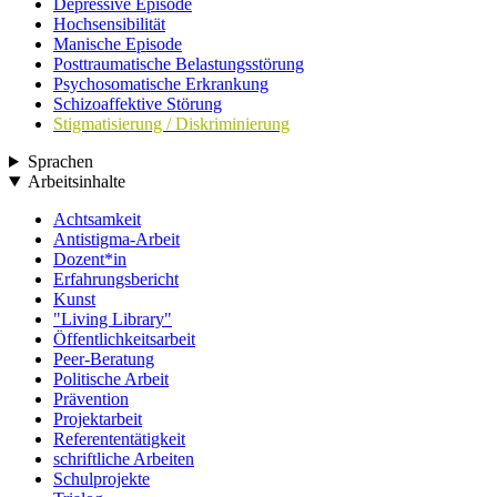
Depressive Episode
Hochsensibilität
Manische Episode
Posttraumatische Belastungsstörung
Psychosomatische Erkrankung
Schizoaffektive Störung
Stigmatisierung / Diskriminierung
Sprachen
Arbeitsinhalte
Achtsamkeit
Antistigma-Arbeit
Dozent*in
Erfahrungsbericht
Kunst
"Living Library"
Öffentlichkeitsarbeit
Peer-Beratung
Politische Arbeit
Prävention
Projektarbeit
Referententätigkeit
schriftliche Arbeiten
Schulprojekte