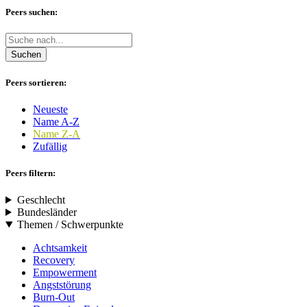
Peers suchen:
Suchen
Peers sortieren:
Neueste
Name A-Z
Name Z-A
Zufällig
Peers filtern:
Geschlecht
Bundesländer
Themen / Schwerpunkte
Achtsamkeit
Recovery
Empowerment
Angststörung
Burn-Out