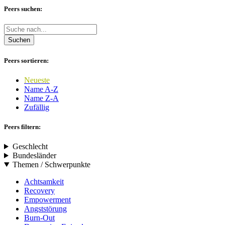
Peers suchen:
Suchen
Peers sortieren:
Neueste
Name A-Z
Name Z-A
Zufällig
Peers filtern:
Geschlecht
Bundesländer
Themen / Schwerpunkte
Achtsamkeit
Recovery
Empowerment
Angststörung
Burn-Out