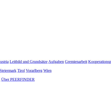
ustria
Leitbild und Grundsätze
Aufgaben
Gremienarbeit
Kooperationsp
Steiermark
Tirol
Vorarlberg
Wien
n
Über PEERFINDER