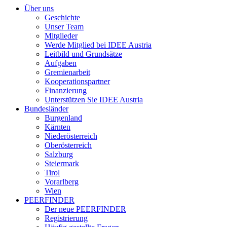
Über uns
Geschichte
Unser Team
Mitglieder
Werde Mitglied bei IDEE Austria
Leitbild und Grundsätze
Aufgaben
Gremienarbeit
Kooperationspartner
Finanzierung
Unterstützen Sie IDEE Austria
Bundesländer
Burgenland
Kärnten
Niederösterreich
Oberösterreich
Salzburg
Steiermark
Tirol
Vorarlberg
Wien
PEERFINDER
Der neue PEERFINDER
Registrierung