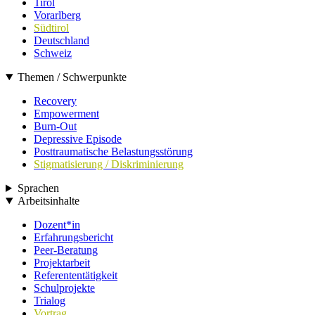
Tirol
Vorarlberg
Südtirol
Deutschland
Schweiz
Themen / Schwerpunkte
Recovery
Empowerment
Burn-Out
Depressive Episode
Posttraumatische Belastungsstörung
Stigmatisierung / Diskriminierung
Sprachen
Arbeitsinhalte
Dozent*in
Erfahrungsbericht
Peer-Beratung
Projektarbeit
Referententätigkeit
Schulprojekte
Trialog
Vortrag