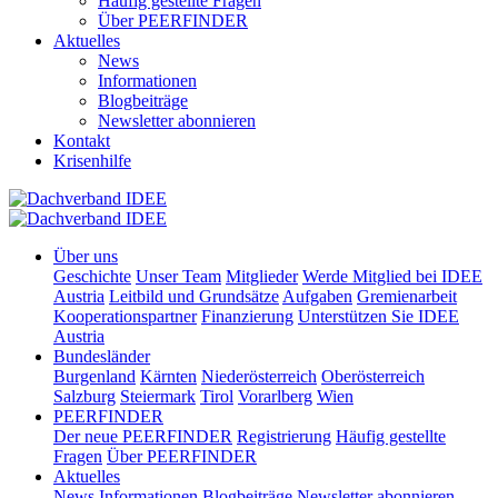
Häufig gestellte Fragen
Über PEERFINDER
Aktuelles
News
Informationen
Blogbeiträge
Newsletter abonnieren
Kontakt
Krisenhilfe
Über uns
Geschichte
Unser Team
Mitglieder
Werde Mitglied bei IDEE
Austria
Leitbild und Grundsätze
Aufgaben
Gremienarbeit
Kooperationspartner
Finanzierung
Unterstützen Sie IDEE
Austria
Bundesländer
Burgenland
Kärnten
Niederösterreich
Oberösterreich
Salzburg
Steiermark
Tirol
Vorarlberg
Wien
PEERFINDER
Der neue PEERFINDER
Registrierung
Häufig gestellte
Fragen
Über PEERFINDER
Aktuelles
News
Informationen
Blogbeiträge
Newsletter abonnieren