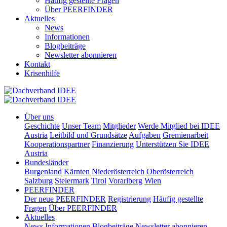
Häufig gestellte Fragen
Über PEERFINDER
Aktuelles
News
Informationen
Blogbeiträge
Newsletter abonnieren
Kontakt
Krisenhilfe
Über uns
Geschichte
Unser Team
Mitglieder
Werde Mitglied bei IDEE
Austria
Leitbild und Grundsätze
Aufgaben
Gremienarbeit
Kooperationspartner
Finanzierung
Unterstützen Sie IDEE
Austria
Bundesländer
Burgenland
Kärnten
Niederösterreich
Oberösterreich
Salzburg
Steiermark
Tirol
Vorarlberg
Wien
PEERFINDER
Der neue PEERFINDER
Registrierung
Häufig gestellte
Fragen
Über PEERFINDER
Aktuelles
News
Informationen
Blogbeiträge
Newsletter abonnieren