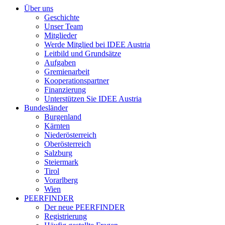
Über uns
Geschichte
Unser Team
Mitglieder
Werde Mitglied bei IDEE Austria
Leitbild und Grundsätze
Aufgaben
Gremienarbeit
Kooperationspartner
Finanzierung
Unterstützen Sie IDEE Austria
Bundesländer
Burgenland
Kärnten
Niederösterreich
Oberösterreich
Salzburg
Steiermark
Tirol
Vorarlberg
Wien
PEERFINDER
Der neue PEERFINDER
Registrierung