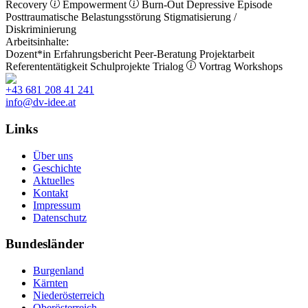
Recovery
Empowerment
Burn-Out
Depressive Episode
Posttraumatische Belastungsstörung
Stigmatisierung /
Diskriminierung
Arbeitsinhalte:
Dozent*in
Erfahrungsbericht
Peer-Beratung
Projektarbeit
Referententätigkeit
Schulprojekte
Trialog
Vortrag
Workshops
+43 681 208 41 241
info@dv-idee.at
Links
Über uns
Geschichte
Aktuelles
Kontakt
Impressum
Datenschutz
Bundesländer
Burgenland
Kärnten
Niederösterreich
Oberösterreich