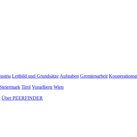
ustria
Leitbild und Grundsätze
Aufgaben
Gremienarbeit
Kooperationsp
Steiermark
Tirol
Vorarlberg
Wien
n
Über PEERFINDER