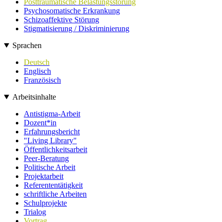
Posttraumatische Belastungsstörung
Psychosomatische Erkrankung
Schizoaffektive Störung
Stigmatisierung / Diskriminierung
Sprachen
Deutsch
Englisch
Französisch
Arbeitsinhalte
Antistigma-Arbeit
Dozent*in
Erfahrungsbericht
"Living Library"
Öffentlichkeitsarbeit
Peer-Beratung
Politische Arbeit
Projektarbeit
Referententätigkeit
schriftliche Arbeiten
Schulprojekte
Trialog
Vortrag