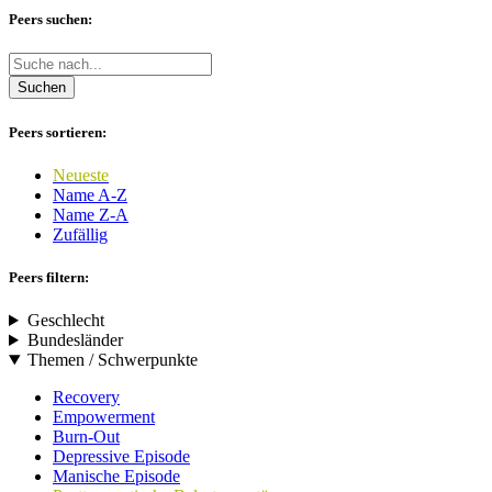
Peers suchen:
Suchen
Peers sortieren:
Neueste
Name A-Z
Name Z-A
Zufällig
Peers filtern:
Geschlecht
Bundesländer
Themen / Schwerpunkte
Recovery
Empowerment
Burn-Out
Depressive Episode
Manische Episode