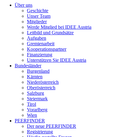
Über uns
Geschichte
Unser Team
Mitglieder
Werde Mitglied bei IDEE Austria
Leitbild und Grundsätze
Aufgaben
Gremienarbeit
Kooperationspartner
Finanzierung
Unterstützen Sie IDEE Austria
Bundesländer
Burgenland
Kärnten
Niederösterreich
Oberösterreich
Salzburg
Steiermark
Tirol
Vorarlberg
Wien
PEERFINDER
Der neue PEERFINDER
Registrierung