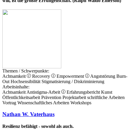
will, ist die größte Errungenschaft. (Ralph Waldo Emerson)
Themen / Schwerpunkte:
Achtsamkeit
Recovery
Empowerment
Angststörung
Burn-
Out
Hochsensibilität
Stigmatisierung / Diskriminierung
Arbeitsinhalte:
Achtsamkeit
Antistigma-Arbeit
Erfahrungsbericht
Kunst
Öffentlichkeitsarbeit
Prävention
Projektarbeit
schriftliche Arbeiten
Vortrag
Wissenschaftliches Arbeiten
Workshops
Nathan W. Vaterhaus
Resilienz befähigt - sowohl als auch.