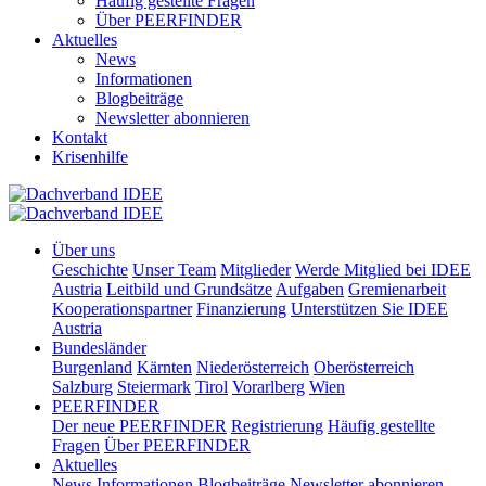
Häufig gestellte Fragen
Über PEERFINDER
Aktuelles
News
Informationen
Blogbeiträge
Newsletter abonnieren
Kontakt
Krisenhilfe
Über uns
Geschichte
Unser Team
Mitglieder
Werde Mitglied bei IDEE
Austria
Leitbild und Grundsätze
Aufgaben
Gremienarbeit
Kooperationspartner
Finanzierung
Unterstützen Sie IDEE
Austria
Bundesländer
Burgenland
Kärnten
Niederösterreich
Oberösterreich
Salzburg
Steiermark
Tirol
Vorarlberg
Wien
PEERFINDER
Der neue PEERFINDER
Registrierung
Häufig gestellte
Fragen
Über PEERFINDER
Aktuelles
News
Informationen
Blogbeiträge
Newsletter abonnieren