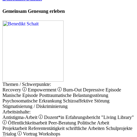
Gemeinsam Genesung erleben
Themen / Schwerpunkte:
Recovery
Empowerment
Burn-Out
Depressive Episode
Manische Episode
Posttraumatische Belastungsstörung
Psychosomatische Erkrankung
Schizoaffektive Störung
Stigmatisierung / Diskriminierung
Arbeitsinhalte:
Antistigma-Arbeit
Dozent*in
Erfahrungsbericht
"Living Library"
Öffentlichkeitsarbeit
Peer-Beratung
Politische Arbeit
Projektarbeit
Referententätigkeit
schriftliche Arbeiten
Schulprojekte
Trialog
Vortrag
Workshops