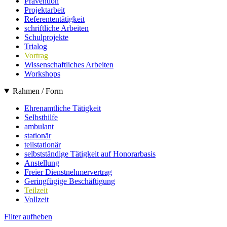
Prävention
Projektarbeit
Referententätigkeit
schriftliche Arbeiten
Schulprojekte
Trialog
Vortrag
Wissenschaftliches Arbeiten
Workshops
Rahmen / Form
Ehrenamtliche Tätigkeit
Selbsthilfe
ambulant
stationär
teilstationär
selbstständige Tätigkeit auf Honorarbasis
Anstellung
Freier Dienstnehmervertrag
Geringfügige Beschäftigung
Teilzeit
Vollzeit
Filter aufheben