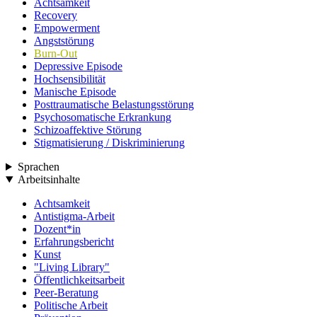
Achtsamkeit
Recovery
Empowerment
Angststörung
Burn-Out
Depressive Episode
Hochsensibilität
Manische Episode
Posttraumatische Belastungsstörung
Psychosomatische Erkrankung
Schizoaffektive Störung
Stigmatisierung / Diskriminierung
Sprachen
Arbeitsinhalte
Achtsamkeit
Antistigma-Arbeit
Dozent*in
Erfahrungsbericht
Kunst
"Living Library"
Öffentlichkeitsarbeit
Peer-Beratung
Politische Arbeit