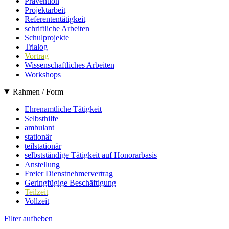
Prävention
Projektarbeit
Referententätigkeit
schriftliche Arbeiten
Schulprojekte
Trialog
Vortrag
Wissenschaftliches Arbeiten
Workshops
Rahmen / Form
Ehrenamtliche Tätigkeit
Selbsthilfe
ambulant
stationär
teilstationär
selbstständige Tätigkeit auf Honorarbasis
Anstellung
Freier Dienstnehmervertrag
Geringfügige Beschäftigung
Teilzeit
Vollzeit
Filter aufheben