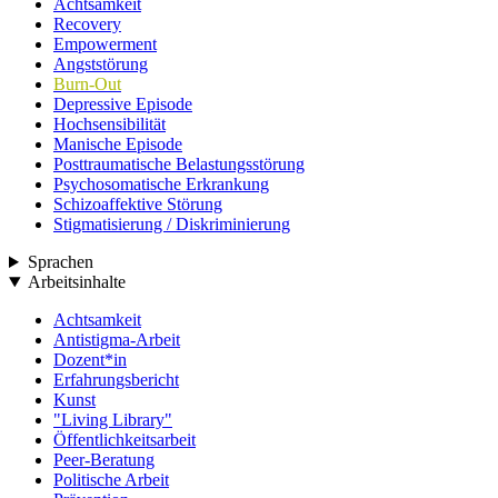
Achtsamkeit
Recovery
Empowerment
Angststörung
Burn-Out
Depressive Episode
Hochsensibilität
Manische Episode
Posttraumatische Belastungsstörung
Psychosomatische Erkrankung
Schizoaffektive Störung
Stigmatisierung / Diskriminierung
Sprachen
Arbeitsinhalte
Achtsamkeit
Antistigma-Arbeit
Dozent*in
Erfahrungsbericht
Kunst
"Living Library"
Öffentlichkeitsarbeit
Peer-Beratung
Politische Arbeit