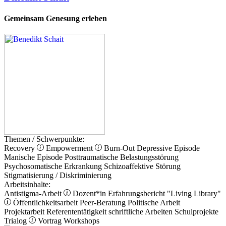
Gemeinsam Genesung erleben
Themen / Schwerpunkte:
Recovery
Empowerment
Burn-Out
Depressive Episode
Manische Episode
Posttraumatische Belastungsstörung
Psychosomatische Erkrankung
Schizoaffektive Störung
Stigmatisierung / Diskriminierung
Arbeitsinhalte:
Antistigma-Arbeit
Dozent*in
Erfahrungsbericht
"Living Library"
Öffentlichkeitsarbeit
Peer-Beratung
Politische Arbeit
Projektarbeit
Referententätigkeit
schriftliche Arbeiten
Schulprojekte
Trialog
Vortrag
Workshops