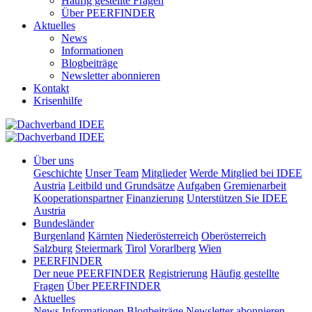
Häufig gestellte Fragen
Über PEERFINDER
Aktuelles
News
Informationen
Blogbeiträge
Newsletter abonnieren
Kontakt
Krisenhilfe
Über uns
Geschichte
Unser Team
Mitglieder
Werde Mitglied bei IDEE
Austria
Leitbild und Grundsätze
Aufgaben
Gremienarbeit
Kooperationspartner
Finanzierung
Unterstützen Sie IDEE
Austria
Bundesländer
Burgenland
Kärnten
Niederösterreich
Oberösterreich
Salzburg
Steiermark
Tirol
Vorarlberg
Wien
PEERFINDER
Der neue PEERFINDER
Registrierung
Häufig gestellte
Fragen
Über PEERFINDER
Aktuelles
News
Informationen
Blogbeiträge
Newsletter abonnieren