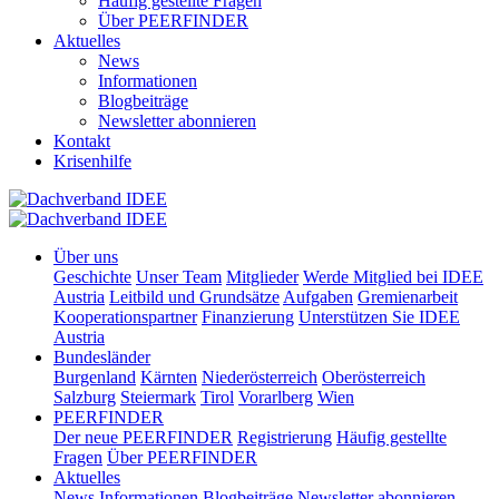
Häufig gestellte Fragen
Über PEERFINDER
Aktuelles
News
Informationen
Blogbeiträge
Newsletter abonnieren
Kontakt
Krisenhilfe
Über uns
Geschichte
Unser Team
Mitglieder
Werde Mitglied bei IDEE
Austria
Leitbild und Grundsätze
Aufgaben
Gremienarbeit
Kooperationspartner
Finanzierung
Unterstützen Sie IDEE
Austria
Bundesländer
Burgenland
Kärnten
Niederösterreich
Oberösterreich
Salzburg
Steiermark
Tirol
Vorarlberg
Wien
PEERFINDER
Der neue PEERFINDER
Registrierung
Häufig gestellte
Fragen
Über PEERFINDER
Aktuelles
News
Informationen
Blogbeiträge
Newsletter abonnieren