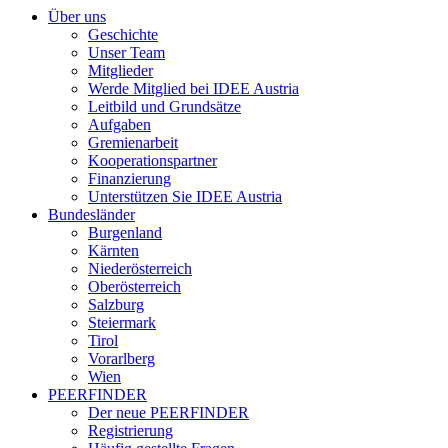
Über uns
Geschichte
Unser Team
Mitglieder
Werde Mitglied bei IDEE Austria
Leitbild und Grundsätze
Aufgaben
Gremienarbeit
Kooperationspartner
Finanzierung
Unterstützen Sie IDEE Austria
Bundesländer
Burgenland
Kärnten
Niederösterreich
Oberösterreich
Salzburg
Steiermark
Tirol
Vorarlberg
Wien
PEERFINDER
Der neue PEERFINDER
Registrierung