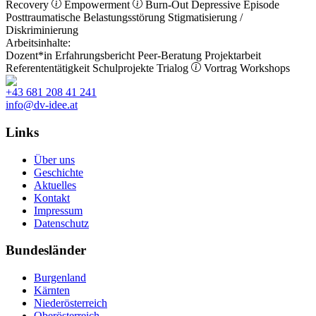
Recovery
Empowerment
Burn-Out
Depressive Episode
Posttraumatische Belastungsstörung
Stigmatisierung /
Diskriminierung
Arbeitsinhalte:
Dozent*in
Erfahrungsbericht
Peer-Beratung
Projektarbeit
Referententätigkeit
Schulprojekte
Trialog
Vortrag
Workshops
+43 681 208 41 241
info@dv-idee.at
Links
Über uns
Geschichte
Aktuelles
Kontakt
Impressum
Datenschutz
Bundesländer
Burgenland
Kärnten
Niederösterreich
Oberösterreich