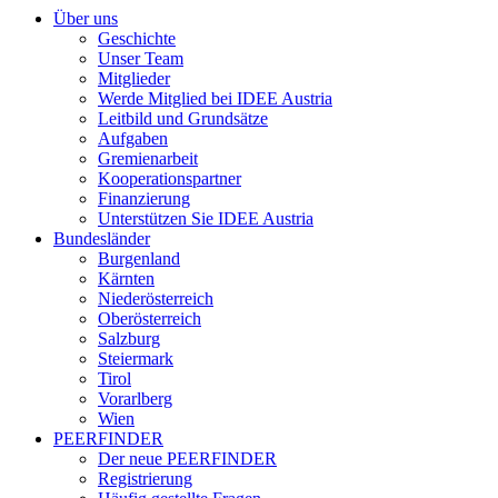
Über uns
Geschichte
Unser Team
Mitglieder
Werde Mitglied bei IDEE Austria
Leitbild und Grundsätze
Aufgaben
Gremienarbeit
Kooperationspartner
Finanzierung
Unterstützen Sie IDEE Austria
Bundesländer
Burgenland
Kärnten
Niederösterreich
Oberösterreich
Salzburg
Steiermark
Tirol
Vorarlberg
Wien
PEERFINDER
Der neue PEERFINDER
Registrierung