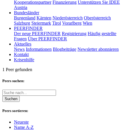
Kooperationspartner
Finanzierung
Unterstützen Sie IDEE
Austria
Bundesländer
Burgenland
Kärnten
Niederösterreich
Oberösterreich
Salzburg
Steiermark
Tirol
Vorarlberg
Wien
PEERFINDER
Der neue PEERFINDER
Registrierung
Häufig gestellte
Fragen
Über PEERFINDER
Aktuelles
News
Informationen
Blogbeiträge
Newsletter abonnieren
Kontakt
Krisenhilfe
1 Peer gefunden
Peers suchen:
Suchen
Peers sortieren:
Neueste
Name A-Z