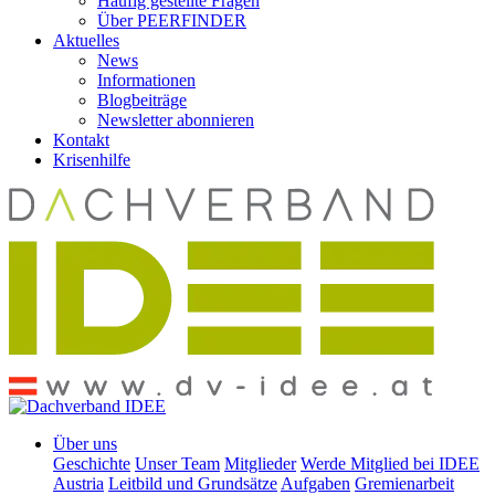
Häufig gestellte Fragen
Über PEERFINDER
Aktuelles
News
Informationen
Blogbeiträge
Newsletter abonnieren
Kontakt
Krisenhilfe
Über uns
Geschichte
Unser Team
Mitglieder
Werde Mitglied bei IDEE
Austria
Leitbild und Grundsätze
Aufgaben
Gremienarbeit