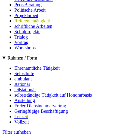
Peer-Beratung
Politische Arbeit
Projektarbeit
Referententätigkeit
schriftliche Arbeiten
Schulprojekte
Trialog
Vortrag
Workshops
Rahmen / Form
Ehrenamtliche Tätigkeit
Selbsthilfe
ambulant
stationär
teilstationär
selbstständige Tätigkeit auf Honorarbasis
Anstellung
Freier Dienstnehmervertrag
Geringfügige Beschäftigung
Teilzeit
Vollzeit
Filter aufheben