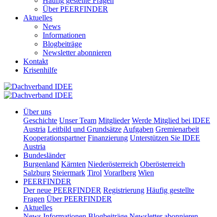
Häufig gestellte Fragen
Über PEERFINDER
Aktuelles
News
Informationen
Blogbeiträge
Newsletter abonnieren
Kontakt
Krisenhilfe
Über uns
Geschichte
Unser Team
Mitglieder
Werde Mitglied bei IDEE
Austria
Leitbild und Grundsätze
Aufgaben
Gremienarbeit
Kooperationspartner
Finanzierung
Unterstützen Sie IDEE
Austria
Bundesländer
Burgenland
Kärnten
Niederösterreich
Oberösterreich
Salzburg
Steiermark
Tirol
Vorarlberg
Wien
PEERFINDER
Der neue PEERFINDER
Registrierung
Häufig gestellte
Fragen
Über PEERFINDER
Aktuelles
News
Informationen
Blogbeiträge
Newsletter abonnieren