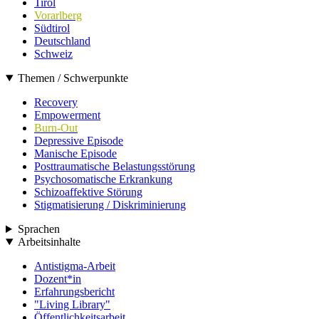
Tirol
Vorarlberg
Südtirol
Deutschland
Schweiz
Themen / Schwerpunkte
Recovery
Empowerment
Burn-Out
Depressive Episode
Manische Episode
Posttraumatische Belastungsstörung
Psychosomatische Erkrankung
Schizoaffektive Störung
Stigmatisierung / Diskriminierung
Sprachen
Arbeitsinhalte
Antistigma-Arbeit
Dozent*in
Erfahrungsbericht
"Living Library"
Öffentlichkeitsarbeit