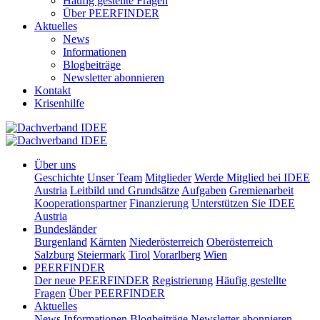
Häufig gestellte Fragen
Über PEERFINDER
Aktuelles
News
Informationen
Blogbeiträge
Newsletter abonnieren
Kontakt
Krisenhilfe
Über uns
Geschichte
Unser Team
Mitglieder
Werde Mitglied bei IDEE
Austria
Leitbild und Grundsätze
Aufgaben
Gremienarbeit
Kooperationspartner
Finanzierung
Unterstützen Sie IDEE
Austria
Bundesländer
Burgenland
Kärnten
Niederösterreich
Oberösterreich
Salzburg
Steiermark
Tirol
Vorarlberg
Wien
PEERFINDER
Der neue PEERFINDER
Registrierung
Häufig gestellte
Fragen
Über PEERFINDER
Aktuelles
News
Informationen
Blogbeiträge
Newsletter abonnieren