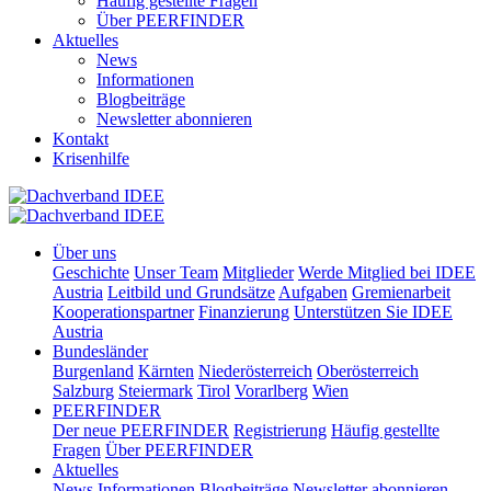
Häufig gestellte Fragen
Über PEERFINDER
Aktuelles
News
Informationen
Blogbeiträge
Newsletter abonnieren
Kontakt
Krisenhilfe
Über uns
Geschichte
Unser Team
Mitglieder
Werde Mitglied bei IDEE
Austria
Leitbild und Grundsätze
Aufgaben
Gremienarbeit
Kooperationspartner
Finanzierung
Unterstützen Sie IDEE
Austria
Bundesländer
Burgenland
Kärnten
Niederösterreich
Oberösterreich
Salzburg
Steiermark
Tirol
Vorarlberg
Wien
PEERFINDER
Der neue PEERFINDER
Registrierung
Häufig gestellte
Fragen
Über PEERFINDER
Aktuelles
News
Informationen
Blogbeiträge
Newsletter abonnieren