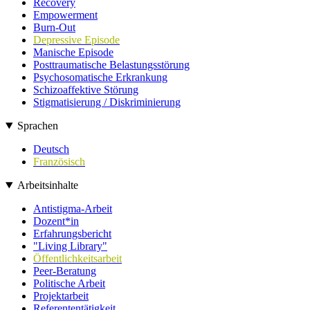
Recovery
Empowerment
Burn-Out
Depressive Episode
Manische Episode
Posttraumatische Belastungsstörung
Psychosomatische Erkrankung
Schizoaffektive Störung
Stigmatisierung / Diskriminierung
Sprachen
Deutsch
Französisch
Arbeitsinhalte
Antistigma-Arbeit
Dozent*in
Erfahrungsbericht
"Living Library"
Öffentlichkeitsarbeit
Peer-Beratung
Politische Arbeit
Projektarbeit
Referententätigkeit