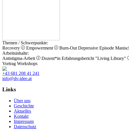
Themen / Schwerpunkte:
Recovery
Empowerment
Burn-Out
Depressive Episode
Manisc
Arbeitsinhalte:
Antistigma-Arbeit
Dozent*in
Erfahrungsbericht
"Living Library"
Vortrag
Workshops
+43 681 208 41 241
info@dv-idee.at
Links
Über uns
Geschichte
Aktuelles
Kontakt
Impressum
Datenschutz