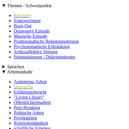
Themen / Schwerpunkte
Recovery
Empowerment
Burn-Out
Depressive Episode
Manische Episode
Posttraumatische Belastungsstörung
Psychosomatische Erkrankung
Schizoaffektive Störung
Stigmatisierung / Diskriminierung
Sprachen
Arbeitsinhalte
Antistigma-Arbeit
Dozent*in
Erfahrungsbericht
"Living Library"
Öffentlichkeitsarbeit
Peer-Beratung
Politische Arbeit
Projektarbeit
Referententätigkeit
schriftliche Arbeiten