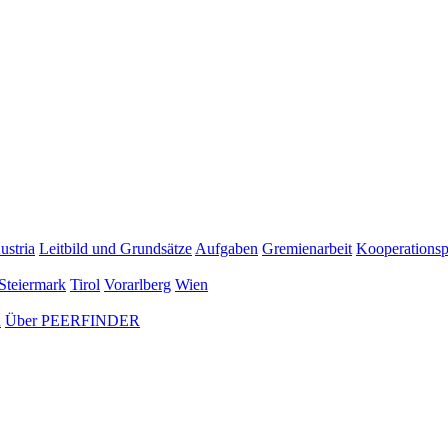
ustria
Leitbild und Grundsätze
Aufgaben
Gremienarbeit
Kooperationsp
Steiermark
Tirol
Vorarlberg
Wien
n
Über PEERFINDER