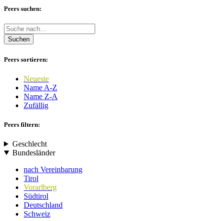
Peers suchen:
Suchen
Peers sortieren:
Neueste
Name A-Z
Name Z-A
Zufällig
Peers filtern:
Geschlecht
Bundesländer
nach Vereinbarung
Tirol
Vorarlberg
Südtirol
Deutschland
Schweiz