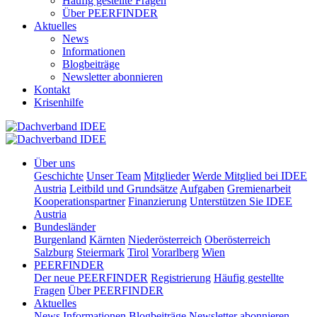
Häufig gestellte Fragen
Über PEERFINDER
Aktuelles
News
Informationen
Blogbeiträge
Newsletter abonnieren
Kontakt
Krisenhilfe
Über uns
Geschichte
Unser Team
Mitglieder
Werde Mitglied bei IDEE
Austria
Leitbild und Grundsätze
Aufgaben
Gremienarbeit
Kooperationspartner
Finanzierung
Unterstützen Sie IDEE
Austria
Bundesländer
Burgenland
Kärnten
Niederösterreich
Oberösterreich
Salzburg
Steiermark
Tirol
Vorarlberg
Wien
PEERFINDER
Der neue PEERFINDER
Registrierung
Häufig gestellte
Fragen
Über PEERFINDER
Aktuelles
News
Informationen
Blogbeiträge
Newsletter abonnieren