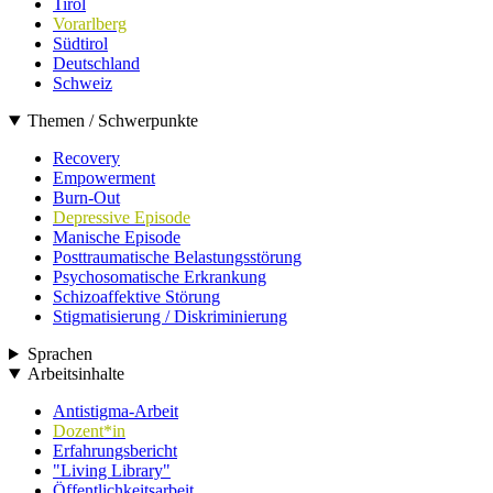
Tirol
Vorarlberg
Südtirol
Deutschland
Schweiz
Themen / Schwerpunkte
Recovery
Empowerment
Burn-Out
Depressive Episode
Manische Episode
Posttraumatische Belastungsstörung
Psychosomatische Erkrankung
Schizoaffektive Störung
Stigmatisierung / Diskriminierung
Sprachen
Arbeitsinhalte
Antistigma-Arbeit
Dozent*in
Erfahrungsbericht
"Living Library"
Öffentlichkeitsarbeit