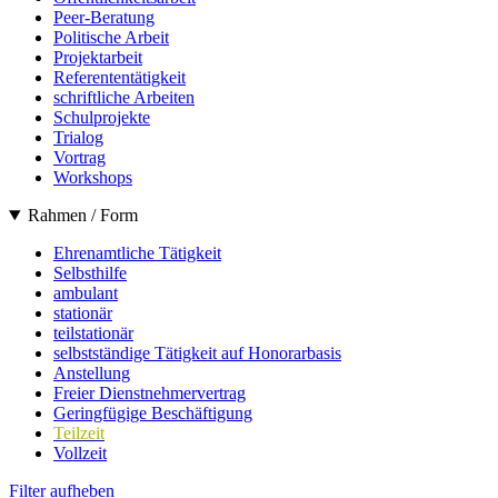
Peer-Beratung
Politische Arbeit
Projektarbeit
Referententätigkeit
schriftliche Arbeiten
Schulprojekte
Trialog
Vortrag
Workshops
Rahmen / Form
Ehrenamtliche Tätigkeit
Selbsthilfe
ambulant
stationär
teilstationär
selbstständige Tätigkeit auf Honorarbasis
Anstellung
Freier Dienstnehmervertrag
Geringfügige Beschäftigung
Teilzeit
Vollzeit
Filter aufheben