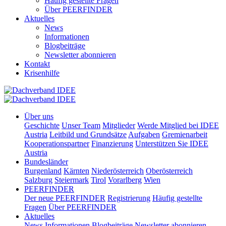
Häufig gestellte Fragen
Über PEERFINDER
Aktuelles
News
Informationen
Blogbeiträge
Newsletter abonnieren
Kontakt
Krisenhilfe
Über uns
Geschichte
Unser Team
Mitglieder
Werde Mitglied bei IDEE
Austria
Leitbild und Grundsätze
Aufgaben
Gremienarbeit
Kooperationspartner
Finanzierung
Unterstützen Sie IDEE
Austria
Bundesländer
Burgenland
Kärnten
Niederösterreich
Oberösterreich
Salzburg
Steiermark
Tirol
Vorarlberg
Wien
PEERFINDER
Der neue PEERFINDER
Registrierung
Häufig gestellte
Fragen
Über PEERFINDER
Aktuelles
News
Informationen
Blogbeiträge
Newsletter abonnieren