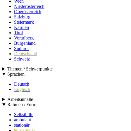
Wien
Niederösterreich
Oberösterreich
Salzburg
Steiermark
Kärnten
Tirol
Vorarlberg
Burgenland
Südtirol
Deutschland
Schweiz
Themen / Schwerpunkte
Sprachen
Deutsch
Englisch
Arbeitsinhalte
Rahmen / Form
Selbsthilfe
ambulant
stationär
teilstationär