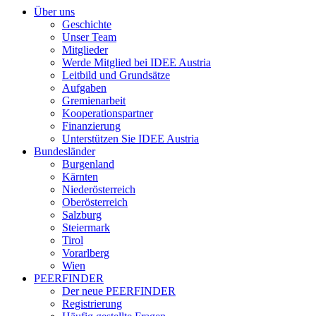
Über uns
Geschichte
Unser Team
Mitglieder
Werde Mitglied bei IDEE Austria
Leitbild und Grundsätze
Aufgaben
Gremienarbeit
Kooperationspartner
Finanzierung
Unterstützen Sie IDEE Austria
Bundesländer
Burgenland
Kärnten
Niederösterreich
Oberösterreich
Salzburg
Steiermark
Tirol
Vorarlberg
Wien
PEERFINDER
Der neue PEERFINDER
Registrierung