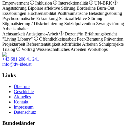
Empowerment
Inklusion
Intersektionalität
UN-BRK
Angststörung
Bipolare affektive Störung
Borderline
Burn-Out
Essstörungen
Hochsensibilität
Posttraumatische Belastungsstörung
Psychosomatische Erkrankung
Schizoaffektive Störung
Stigmatisierung / Diskriminierung
Suizidprävention
Zwangsstörung
Arbeitsinhalte:
Achtsamkeit
Antistigma-Arbeit
Dozent*in
Erfahrungsbericht
"Living Library"
Öffentlichkeitsarbeit
Peer-Beratung
Prävention
Projektarbeit
Referententätigkeit
schriftliche Arbeiten
Schulprojekte
Trialog
Vortrag
Wissenschaftliches Arbeiten
Workshops
+43 681 208 41 241
info@dv-idee.at
Links
Über uns
Geschichte
Aktuelles
Kontakt
Impressum
Datenschutz
Bundesländer