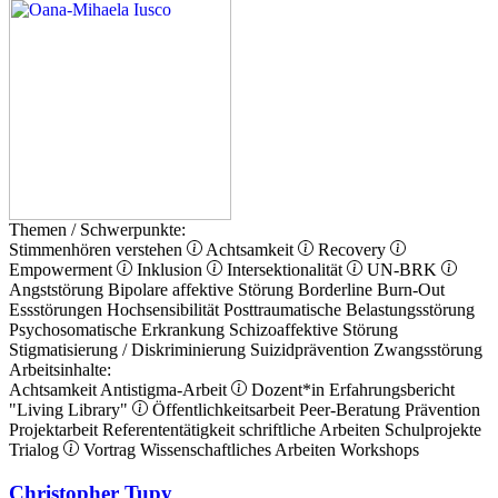
Themen / Schwerpunkte:
Stimmenhören verstehen
Achtsamkeit
Recovery
Empowerment
Inklusion
Intersektionalität
UN-BRK
Angststörung
Bipolare affektive Störung
Borderline
Burn-Out
Essstörungen
Hochsensibilität
Posttraumatische Belastungsstörung
Psychosomatische Erkrankung
Schizoaffektive Störung
Stigmatisierung / Diskriminierung
Suizidprävention
Zwangsstörung
Arbeitsinhalte:
Achtsamkeit
Antistigma-Arbeit
Dozent*in
Erfahrungsbericht
"Living Library"
Öffentlichkeitsarbeit
Peer-Beratung
Prävention
Projektarbeit
Referententätigkeit
schriftliche Arbeiten
Schulprojekte
Trialog
Vortrag
Wissenschaftliches Arbeiten
Workshops
Christopher Tupy