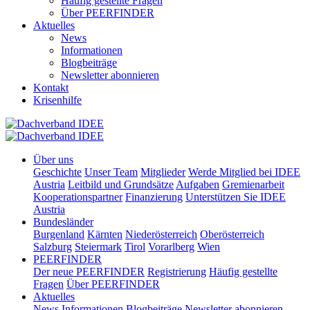
Häufig gestellte Fragen
Über PEERFINDER
Aktuelles
News
Informationen
Blogbeiträge
Newsletter abonnieren
Kontakt
Krisenhilfe
Über uns
Geschichte
Unser Team
Mitglieder
Werde Mitglied bei IDEE
Austria
Leitbild und Grundsätze
Aufgaben
Gremienarbeit
Kooperationspartner
Finanzierung
Unterstützen Sie IDEE
Austria
Bundesländer
Burgenland
Kärnten
Niederösterreich
Oberösterreich
Salzburg
Steiermark
Tirol
Vorarlberg
Wien
PEERFINDER
Der neue PEERFINDER
Registrierung
Häufig gestellte
Fragen
Über PEERFINDER
Aktuelles
News
Informationen
Blogbeiträge
Newsletter abonnieren