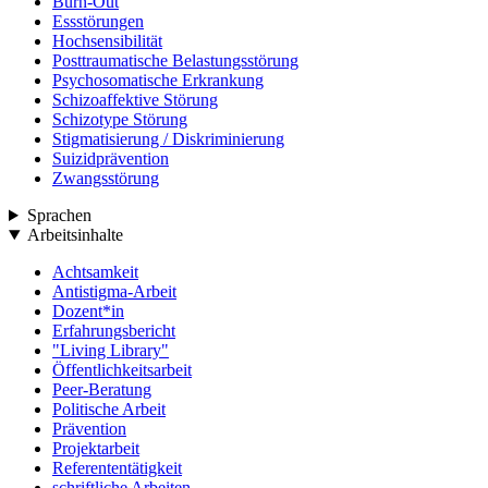
Burn-Out
Essstörungen
Hochsensibilität
Posttraumatische Belastungsstörung
Psychosomatische Erkrankung
Schizoaffektive Störung
Schizotype Störung
Stigmatisierung / Diskriminierung
Suizidprävention
Zwangsstörung
Sprachen
Arbeitsinhalte
Achtsamkeit
Antistigma-Arbeit
Dozent*in
Erfahrungsbericht
"Living Library"
Öffentlichkeitsarbeit
Peer-Beratung
Politische Arbeit
Prävention
Projektarbeit
Referententätigkeit
schriftliche Arbeiten