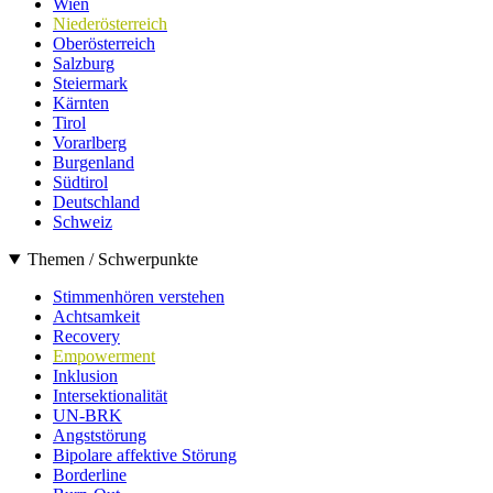
Wien
Niederösterreich
Oberösterreich
Salzburg
Steiermark
Kärnten
Tirol
Vorarlberg
Burgenland
Südtirol
Deutschland
Schweiz
Themen / Schwerpunkte
Stimmenhören verstehen
Achtsamkeit
Recovery
Empowerment
Inklusion
Intersektionalität
UN-BRK
Angststörung
Bipolare affektive Störung
Borderline