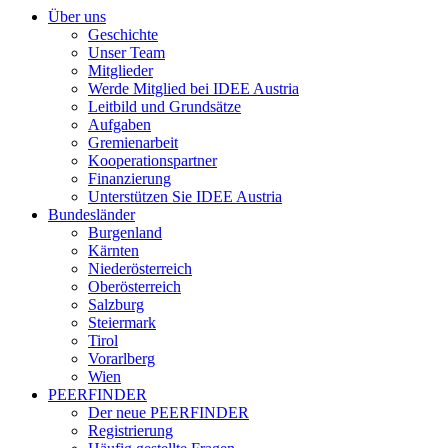
Über uns
Geschichte
Unser Team
Mitglieder
Werde Mitglied bei IDEE Austria
Leitbild und Grundsätze
Aufgaben
Gremienarbeit
Kooperationspartner
Finanzierung
Unterstützen Sie IDEE Austria
Bundesländer
Burgenland
Kärnten
Niederösterreich
Oberösterreich
Salzburg
Steiermark
Tirol
Vorarlberg
Wien
PEERFINDER
Der neue PEERFINDER
Registrierung