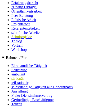
Erfahrungsbericht
"Living Library"
Öffentlichkeitsarbeit
Peer-Beratung
Politische Arbeit
Projektarbeit
Referententätigkeit
schriftliche Arbeiten
Schulprojekte
Trialog
Vortrag
Workshops
Rahmen / Form
Ehrenamtliche Tätigkeit
Selbsthilfe
ambulant
stationär
teilstationär
selbstständige Tätigkeit auf Honorarbasis
Anstellung
Freier Dienstnehmervertrag
Geringfügige Beschäftigung
Teilzeit