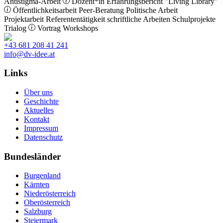
Antistigma-Arbeit
Dozent*in
Erfahrungsbericht
"Living Library"
Öffentlichkeitsarbeit
Peer-Beratung
Politische Arbeit
Projektarbeit
Referententätigkeit
schriftliche Arbeiten
Schulprojekte
Trialog
Vortrag
Workshops
+43 681 208 41 241
info@dv-idee.at
Links
Über uns
Geschichte
Aktuelles
Kontakt
Impressum
Datenschutz
Bundesländer
Burgenland
Kärnten
Niederösterreich
Oberösterreich
Salzburg
Steiermark