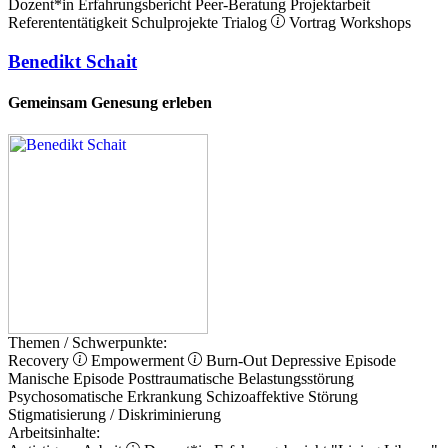
Dozent*in
Erfahrungsbericht
Peer-Beratung
Projektarbeit
Referententätigkeit
Schulprojekte
Trialog
Vortrag
Workshops
Benedikt Schait
Gemeinsam Genesung erleben
Themen / Schwerpunkte:
Recovery
Empowerment
Burn-Out
Depressive Episode
Manische Episode
Posttraumatische Belastungsstörung
Psychosomatische Erkrankung
Schizoaffektive Störung
Stigmatisierung / Diskriminierung
Arbeitsinhalte: