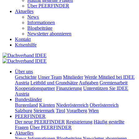
Häufig gestellte Fragen
Über PEERFINDER
Aktuelles
News
Informationen
Blogbeiträge
Newsletter abonnieren
Kontakt
Krisenhilfe
Über uns
Geschichte
Unser Team
Mitglieder
Werde Mitglied bei IDEE
Austria
Leitbild und Grundsätze
Aufgaben
Gremienarbeit
Kooperationspartner
Finanzierung
Unterstützen Sie IDEE
Austria
Bundesländer
Burgenland
Kärnten
Niederösterreich
Oberösterreich
Salzburg
Steiermark
Tirol
Vorarlberg
Wien
PEERFINDER
Der neue PEERFINDER
Registrierung
Häufig gestellte
Fragen
Über PEERFINDER
Aktuelles
News
Informationen
Blogbeiträge
Newsletter abonnieren