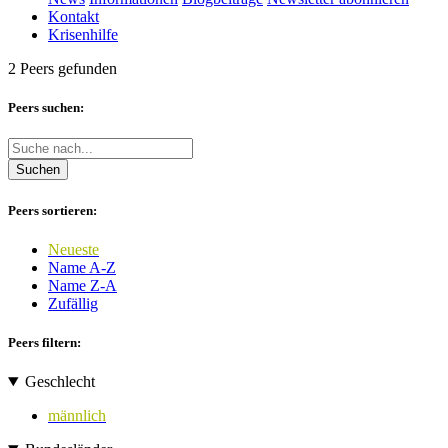
Kontakt
Krisenhilfe
2 Peers gefunden
Peers suchen:
Suchen
Peers sortieren:
Neueste
Name A-Z
Name Z-A
Zufällig
Peers filtern:
Geschlecht
männlich