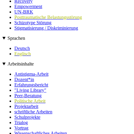
Recovery
Empowerment
UN-BRK
Posttraumatische Belastungsstörung
Schizotype Störung
Stigmatisierung / Diskriminierung
Sprachen
Deutsch
Englisch
Arbeitsinhalte
Antistigma-Arbeit
Dozent*in
Erfahrungsbericht
"Living Library"
Peer-Beratung
Politische Arbeit
Projektarbeit
schriftliche Arbeiten
Schulprojekte
Trialog
Vortrag
Wissenschaftliches Arbeiten