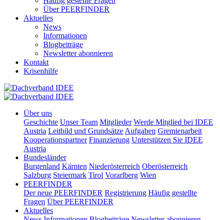
Häufig gestellte Fragen
Über PEERFINDER
Aktuelles
News
Informationen
Blogbeiträge
Newsletter abonnieren
Kontakt
Krisenhilfe
Über uns
Geschichte
Unser Team
Mitglieder
Werde Mitglied bei IDEE
Austria
Leitbild und Grundsätze
Aufgaben
Gremienarbeit
Kooperationspartner
Finanzierung
Unterstützen Sie IDEE
Austria
Bundesländer
Burgenland
Kärnten
Niederösterreich
Oberösterreich
Salzburg
Steiermark
Tirol
Vorarlberg
Wien
PEERFINDER
Der neue PEERFINDER
Registrierung
Häufig gestellte
Fragen
Über PEERFINDER
Aktuelles
News
Informationen
Blogbeiträge
Newsletter abonnieren