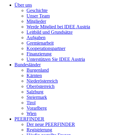
Über uns
Geschichte
Unser Team
Mitglieder
Werde Mitglied bei IDEE Austria
Leitbild und Grundsätze
Aufgaben
Gremienarbeit
Kooperationspartner
Finanzierung
Unterstützen Sie IDEE Austria
Bundesländer
Burgenland
Kärnten
Niederösterreich
Oberösterreich
Salzburg
Steiermark
Tirol
Vorarlberg
Wien
PEERFINDER
Der neue PEERFINDER
Registrierung