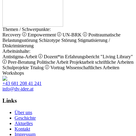
Themen / Schwerpunkte:
Recovery
Empowerment
UN-BRK
Posttraumatische
Belastungsstörung
Schizotype Störung
Stigmatisierung /
Diskriminierung
Arbeitsinhalte:
Antistigma-Arbeit
Dozent*in
Erfahrungsbericht
"Living Library"
Peer-Beratung
Politische Arbeit
Projektarbeit
schriftliche Arbeiten
Schulprojekte
Trialog
Vortrag
Wissenschaftliches Arbeiten
Workshops
+43 681 208 41 241
info@dv-idee.at
Links
Über uns
Geschichte
Aktuelles
Kontakt
Impressum