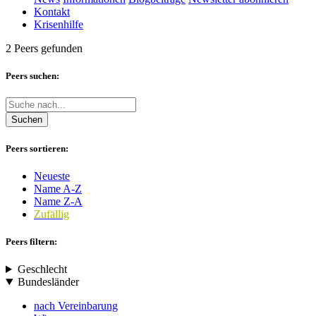
Kontakt
Krisenhilfe
2 Peers gefunden
Peers suchen:
Suchen
Peers sortieren:
Neueste
Name A-Z
Name Z-A
Zufällig
Peers filtern:
Geschlecht
Bundesländer
nach Vereinbarung