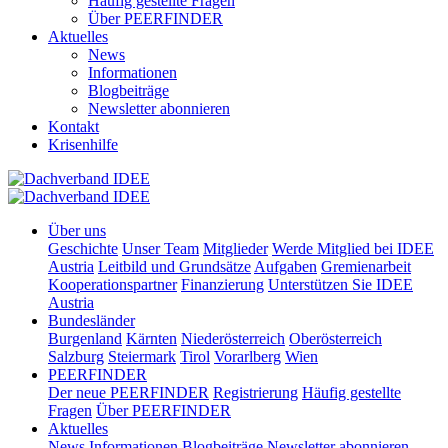
Häufig gestellte Fragen
Über PEERFINDER
Aktuelles
News
Informationen
Blogbeiträge
Newsletter abonnieren
Kontakt
Krisenhilfe
Über uns
Geschichte
Unser Team
Mitglieder
Werde Mitglied bei IDEE
Austria
Leitbild und Grundsätze
Aufgaben
Gremienarbeit
Kooperationspartner
Finanzierung
Unterstützen Sie IDEE
Austria
Bundesländer
Burgenland
Kärnten
Niederösterreich
Oberösterreich
Salzburg
Steiermark
Tirol
Vorarlberg
Wien
PEERFINDER
Der neue PEERFINDER
Registrierung
Häufig gestellte
Fragen
Über PEERFINDER
Aktuelles
News
Informationen
Blogbeiträge
Newsletter abonnieren