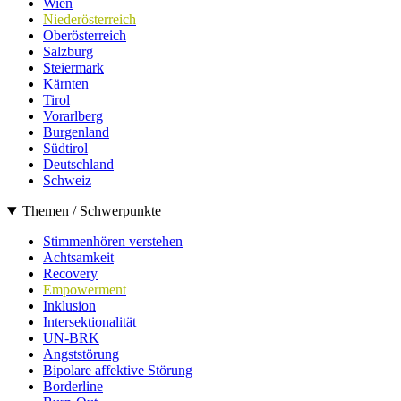
Wien
Niederösterreich
Oberösterreich
Salzburg
Steiermark
Kärnten
Tirol
Vorarlberg
Burgenland
Südtirol
Deutschland
Schweiz
Themen / Schwerpunkte
Stimmenhören verstehen
Achtsamkeit
Recovery
Empowerment
Inklusion
Intersektionalität
UN-BRK
Angststörung
Bipolare affektive Störung
Borderline