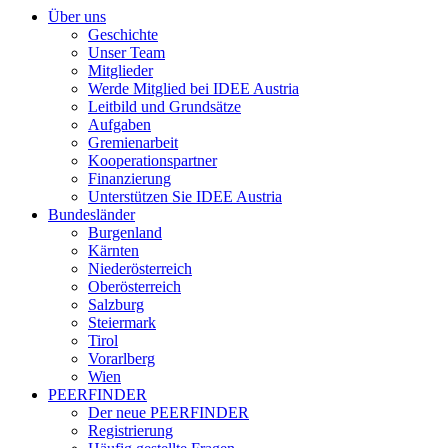
Über uns
Geschichte
Unser Team
Mitglieder
Werde Mitglied bei IDEE Austria
Leitbild und Grundsätze
Aufgaben
Gremienarbeit
Kooperationspartner
Finanzierung
Unterstützen Sie IDEE Austria
Bundesländer
Burgenland
Kärnten
Niederösterreich
Oberösterreich
Salzburg
Steiermark
Tirol
Vorarlberg
Wien
PEERFINDER
Der neue PEERFINDER
Registrierung