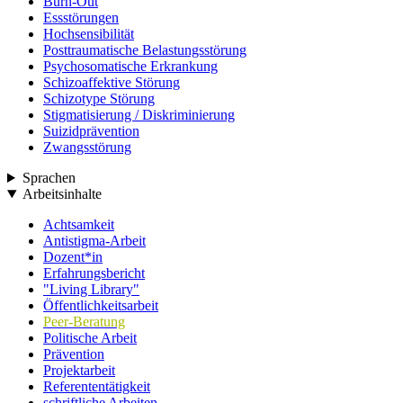
Burn-Out
Essstörungen
Hochsensibilität
Posttraumatische Belastungsstörung
Psychosomatische Erkrankung
Schizoaffektive Störung
Schizotype Störung
Stigmatisierung / Diskriminierung
Suizidprävention
Zwangsstörung
Sprachen
Arbeitsinhalte
Achtsamkeit
Antistigma-Arbeit
Dozent*in
Erfahrungsbericht
"Living Library"
Öffentlichkeitsarbeit
Peer-Beratung
Politische Arbeit
Prävention
Projektarbeit
Referententätigkeit
schriftliche Arbeiten