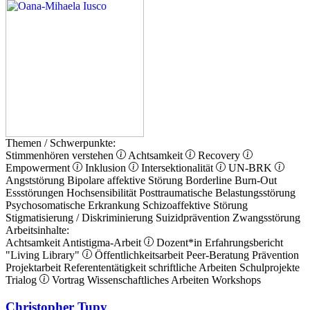
Themen / Schwerpunkte:
Stimmenhören verstehen
Achtsamkeit
Recovery
Empowerment
Inklusion
Intersektionalität
UN-BRK
Angststörung
Bipolare affektive Störung
Borderline
Burn-Out
Essstörungen
Hochsensibilität
Posttraumatische Belastungsstörung
Psychosomatische Erkrankung
Schizoaffektive Störung
Stigmatisierung / Diskriminierung
Suizidprävention
Zwangsstörung
Arbeitsinhalte:
Achtsamkeit
Antistigma-Arbeit
Dozent*in
Erfahrungsbericht
"Living Library"
Öffentlichkeitsarbeit
Peer-Beratung
Prävention
Projektarbeit
Referententätigkeit
schriftliche Arbeiten
Schulprojekte
Trialog
Vortrag
Wissenschaftliches Arbeiten
Workshops
Christopher Tupy