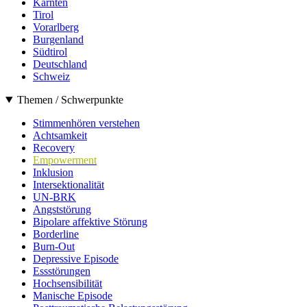
Kärnten
Tirol
Vorarlberg
Burgenland
Südtirol
Deutschland
Schweiz
Themen / Schwerpunkte
Stimmenhören verstehen
Achtsamkeit
Recovery
Empowerment
Inklusion
Intersektionalität
UN-BRK
Angststörung
Bipolare affektive Störung
Borderline
Burn-Out
Depressive Episode
Essstörungen
Hochsensibilität
Manische Episode