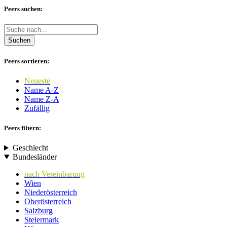
Peers suchen:
Suchen
Peers sortieren:
Neueste
Name A-Z
Name Z-A
Zufällig
Peers filtern:
Geschlecht
Bundesländer
nach Vereinbarung
Wien
Niederösterreich
Oberösterreich
Salzburg
Steiermark