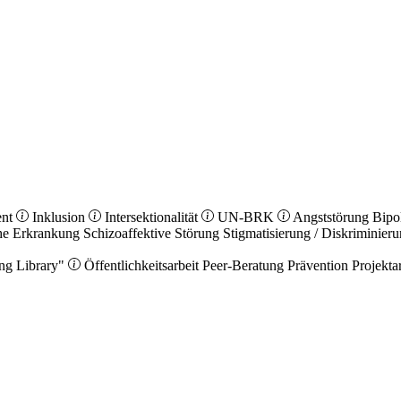
ent
Inklusion
Intersektionalität
UN-BRK
Angststörung
Bipo
he Erkrankung
Schizoaffektive Störung
Stigmatisierung / Diskriminier
ng Library"
Öffentlichkeitsarbeit
Peer-Beratung
Prävention
Projekta