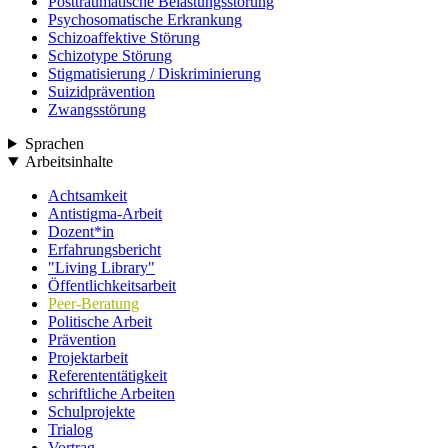
Posttraumatische Belastungsstörung
Psychosomatische Erkrankung
Schizoaffektive Störung
Schizotype Störung
Stigmatisierung / Diskriminierung
Suizidprävention
Zwangsstörung
Sprachen
Arbeitsinhalte
Achtsamkeit
Antistigma-Arbeit
Dozent*in
Erfahrungsbericht
"Living Library"
Öffentlichkeitsarbeit
Peer-Beratung
Politische Arbeit
Prävention
Projektarbeit
Referententätigkeit
schriftliche Arbeiten
Schulprojekte
Trialog
Vortrag