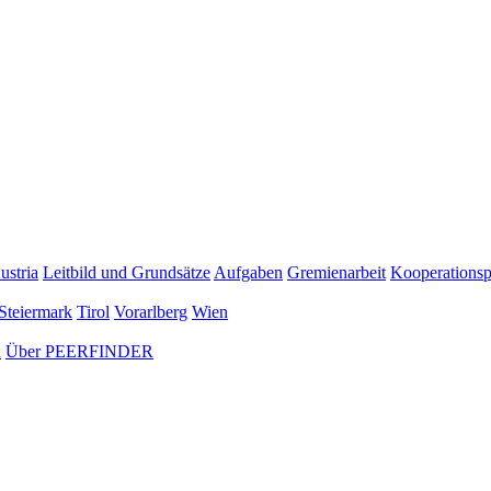
ustria
Leitbild und Grundsätze
Aufgaben
Gremienarbeit
Kooperationsp
Steiermark
Tirol
Vorarlberg
Wien
n
Über PEERFINDER