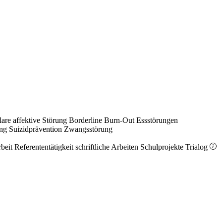
lare affektive Störung
Borderline
Burn-Out
Essstörungen
ung
Suizidprävention
Zwangsstörung
rbeit
Referententätigkeit
schriftliche Arbeiten
Schulprojekte
Trialog