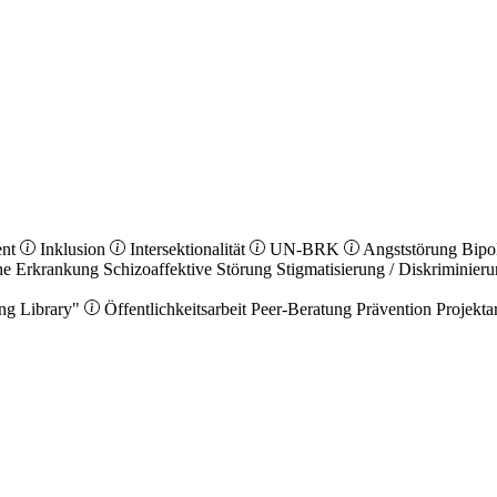
ent
Inklusion
Intersektionalität
UN-BRK
Angststörung
Bipo
he Erkrankung
Schizoaffektive Störung
Stigmatisierung / Diskriminier
ng Library"
Öffentlichkeitsarbeit
Peer-Beratung
Prävention
Projekta