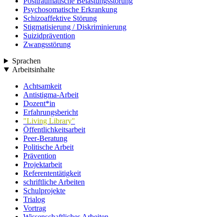
Posttraumatische Belastungsstörung
Psychosomatische Erkrankung
Schizoaffektive Störung
Stigmatisierung / Diskriminierung
Suizidprävention
Zwangsstörung
Sprachen
Arbeitsinhalte
Achtsamkeit
Antistigma-Arbeit
Dozent*in
Erfahrungsbericht
"Living Library"
Öffentlichkeitsarbeit
Peer-Beratung
Politische Arbeit
Prävention
Projektarbeit
Referententätigkeit
schriftliche Arbeiten
Schulprojekte
Trialog
Vortrag
Wissenschaftliches Arbeiten