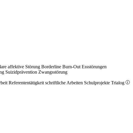
lare affektive Störung
Borderline
Burn-Out
Essstörungen
ung
Suizidprävention
Zwangsstörung
rbeit
Referententätigkeit
schriftliche Arbeiten
Schulprojekte
Trialog