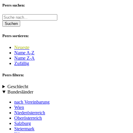
Peers suchen:
Suchen
Peers sortieren:
Neueste
Name A-Z
Name Z-A
Zufällig
Peers filtern:
Geschlecht
Bundesländer
nach Vereinbarung
Wien
Niederösterreich
Oberösterreich
Salzburg
Steiermark