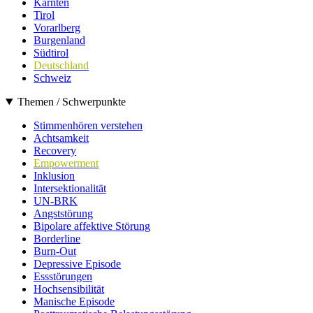
Kärnten
Tirol
Vorarlberg
Burgenland
Südtirol
Deutschland
Schweiz
Themen / Schwerpunkte
Stimmenhören verstehen
Achtsamkeit
Recovery
Empowerment
Inklusion
Intersektionalität
UN-BRK
Angststörung
Bipolare affektive Störung
Borderline
Burn-Out
Depressive Episode
Essstörungen
Hochsensibilität
Manische Episode