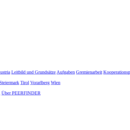
ustria
Leitbild und Grundsätze
Aufgaben
Gremienarbeit
Kooperationsp
Steiermark
Tirol
Vorarlberg
Wien
n
Über PEERFINDER