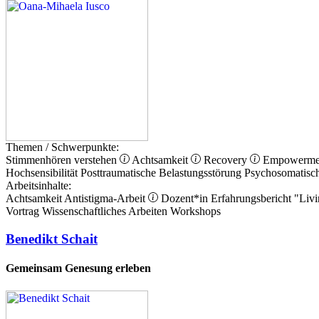
Themen / Schwerpunkte:
Stimmenhören verstehen
Achtsamkeit
Recovery
Empowerm
Hochsensibilität
Posttraumatische Belastungsstörung
Psychosomatisc
Arbeitsinhalte:
Achtsamkeit
Antistigma-Arbeit
Dozent*in
Erfahrungsbericht
"Livi
Vortrag
Wissenschaftliches Arbeiten
Workshops
Benedikt Schait
Gemeinsam Genesung erleben