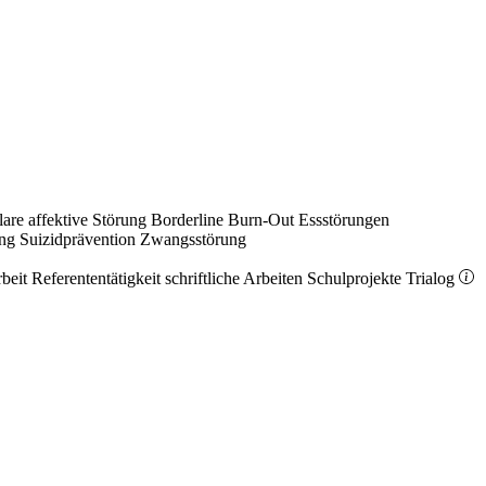
lare affektive Störung
Borderline
Burn-Out
Essstörungen
ung
Suizidprävention
Zwangsstörung
rbeit
Referententätigkeit
schriftliche Arbeiten
Schulprojekte
Trialog