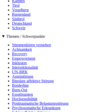
Kärnten
Tirol
Vorarlberg
Burgenland
Südtirol
Deutschland
Schweiz
Themen / Schwerpunkte
Stimmenhören verstehen
Achtsamkeit
Recovery
Empowerment
Inklusion
Intersektionalität
UN-BRK
Angststörung
Bipolare affektive Störung
Borderline
Burn-Out
Essstörungen
Hochsensibilität
Posttraumatische Belastungsstörung
Psychosomatische Erkrankung