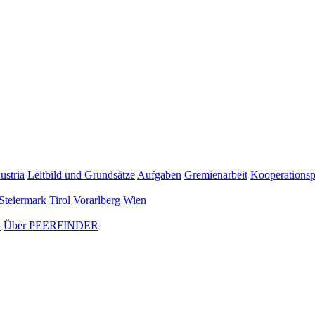
ustria
Leitbild und Grundsätze
Aufgaben
Gremienarbeit
Kooperationsp
Steiermark
Tirol
Vorarlberg
Wien
n
Über PEERFINDER