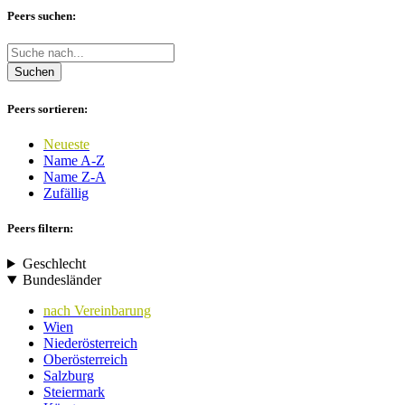
Peers suchen:
Suchen
Peers sortieren:
Neueste
Name A-Z
Name Z-A
Zufällig
Peers filtern:
Geschlecht
Bundesländer
nach Vereinbarung
Wien
Niederösterreich
Oberösterreich
Salzburg
Steiermark