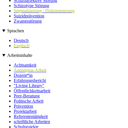
Schizoaffektive Störung
Schizotype Störung
Stigmatisierung / Diskriminierung
Suizidprävention
Zwangsstörung
Sprachen
Deutsch
Englisch
Arbeitsinhalte
Achtsamkeit
Antistigma-Arbeit
Dozent*in
Erfahrungsbericht
"Living Library"
Öffentlichkeitsarbeit
Peer-Beratung
Politische Arbeit
Prävention
Projektarbeit
Referententätigkeit
schriftliche Arbeiten
Schulprojekte