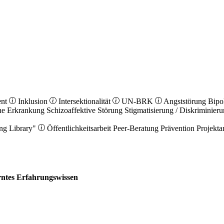
ent
Inklusion
Intersektionalität
UN-BRK
Angststörung
Bipo
he Erkrankung
Schizoaffektive Störung
Stigmatisierung / Diskriminier
ng Library"
Öffentlichkeitsarbeit
Peer-Beratung
Prävention
Projekta
erntes Erfahrungswissen