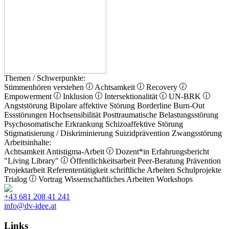
Themen / Schwerpunkte:
Stimmenhören verstehen
Achtsamkeit
Recovery
Empowerment
Inklusion
Intersektionalität
UN-BRK
Angststörung
Bipolare affektive Störung
Borderline
Burn-Out
Essstörungen
Hochsensibilität
Posttraumatische Belastungsstörung
Psychosomatische Erkrankung
Schizoaffektive Störung
Stigmatisierung / Diskriminierung
Suizidprävention
Zwangsstörung
Arbeitsinhalte:
Achtsamkeit
Antistigma-Arbeit
Dozent*in
Erfahrungsbericht
"Living Library"
Öffentlichkeitsarbeit
Peer-Beratung
Prävention
Projektarbeit
Referententätigkeit
schriftliche Arbeiten
Schulprojekte
Trialog
Vortrag
Wissenschaftliches Arbeiten
Workshops
+43 681 208 41 241
info@dv-idee.at
Links