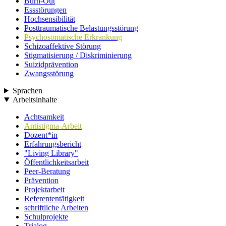
Burn-Out
Essstörungen
Hochsensibilität
Posttraumatische Belastungsstörung
Psychosomatische Erkrankung
Schizoaffektive Störung
Stigmatisierung / Diskriminierung
Suizidprävention
Zwangsstörung
Sprachen
Arbeitsinhalte
Achtsamkeit
Antistigma-Arbeit
Dozent*in
Erfahrungsbericht
"Living Library"
Öffentlichkeitsarbeit
Peer-Beratung
Prävention
Projektarbeit
Referententätigkeit
schriftliche Arbeiten
Schulprojekte
Trialog