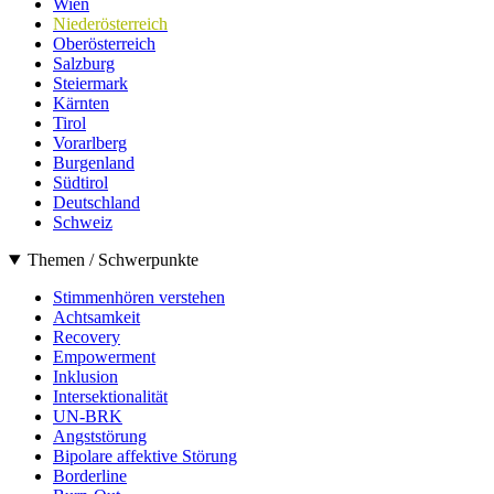
Wien
Niederösterreich
Oberösterreich
Salzburg
Steiermark
Kärnten
Tirol
Vorarlberg
Burgenland
Südtirol
Deutschland
Schweiz
Themen / Schwerpunkte
Stimmenhören verstehen
Achtsamkeit
Recovery
Empowerment
Inklusion
Intersektionalität
UN-BRK
Angststörung
Bipolare affektive Störung
Borderline