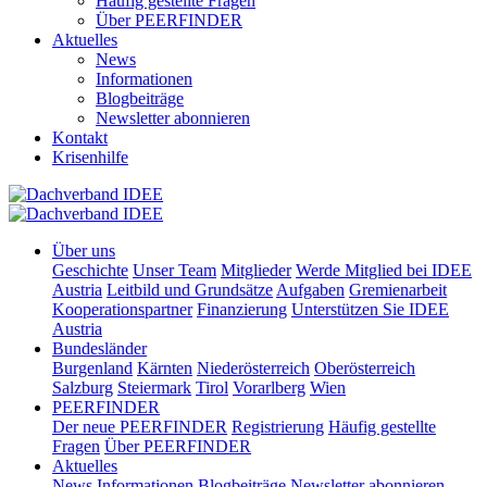
Häufig gestellte Fragen
Über PEERFINDER
Aktuelles
News
Informationen
Blogbeiträge
Newsletter abonnieren
Kontakt
Krisenhilfe
Über uns
Geschichte
Unser Team
Mitglieder
Werde Mitglied bei IDEE
Austria
Leitbild und Grundsätze
Aufgaben
Gremienarbeit
Kooperationspartner
Finanzierung
Unterstützen Sie IDEE
Austria
Bundesländer
Burgenland
Kärnten
Niederösterreich
Oberösterreich
Salzburg
Steiermark
Tirol
Vorarlberg
Wien
PEERFINDER
Der neue PEERFINDER
Registrierung
Häufig gestellte
Fragen
Über PEERFINDER
Aktuelles
News
Informationen
Blogbeiträge
Newsletter abonnieren