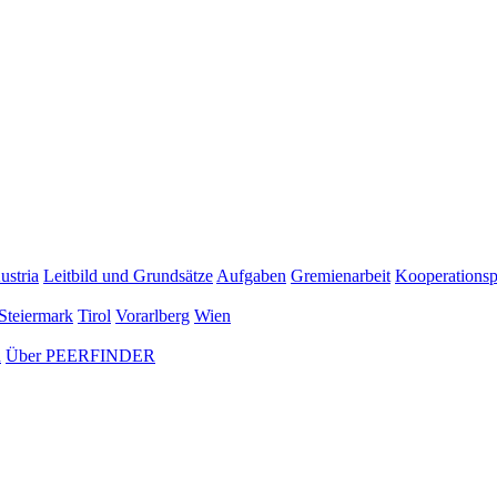
ustria
Leitbild und Grundsätze
Aufgaben
Gremienarbeit
Kooperationsp
Steiermark
Tirol
Vorarlberg
Wien
n
Über PEERFINDER