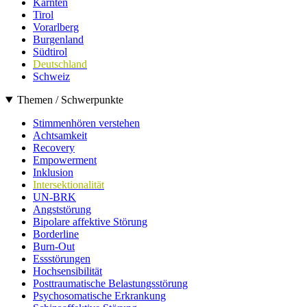
Kärnten
Tirol
Vorarlberg
Burgenland
Südtirol
Deutschland
Schweiz
Themen / Schwerpunkte
Stimmenhören verstehen
Achtsamkeit
Recovery
Empowerment
Inklusion
Intersektionalität
UN-BRK
Angststörung
Bipolare affektive Störung
Borderline
Burn-Out
Essstörungen
Hochsensibilität
Posttraumatische Belastungsstörung
Psychosomatische Erkrankung