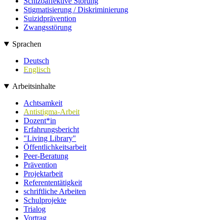
Schizoaffektive Störung
Stigmatisierung / Diskriminierung
Suizidprävention
Zwangsstörung
Sprachen
Deutsch
Englisch
Arbeitsinhalte
Achtsamkeit
Antistigma-Arbeit
Dozent*in
Erfahrungsbericht
"Living Library"
Öffentlichkeitsarbeit
Peer-Beratung
Prävention
Projektarbeit
Referententätigkeit
schriftliche Arbeiten
Schulprojekte
Trialog
Vortrag