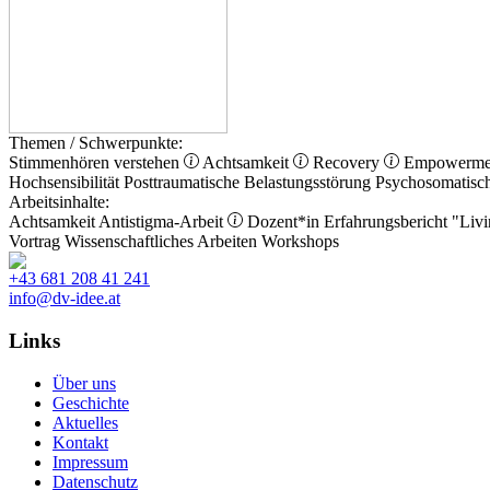
Themen / Schwerpunkte:
Stimmenhören verstehen
Achtsamkeit
Recovery
Empowerm
Hochsensibilität
Posttraumatische Belastungsstörung
Psychosomatisc
Arbeitsinhalte:
Achtsamkeit
Antistigma-Arbeit
Dozent*in
Erfahrungsbericht
"Livi
Vortrag
Wissenschaftliches Arbeiten
Workshops
+43 681 208 41 241
info@dv-idee.at
Links
Über uns
Geschichte
Aktuelles
Kontakt
Impressum
Datenschutz