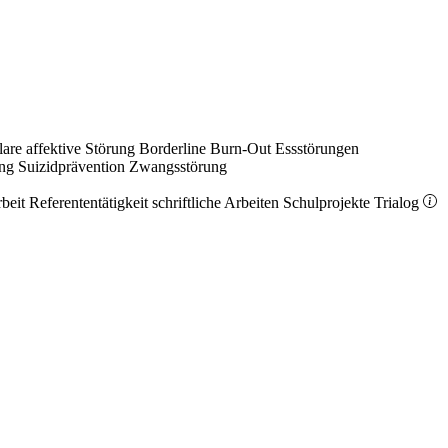
lare affektive Störung
Borderline
Burn-Out
Essstörungen
ung
Suizidprävention
Zwangsstörung
rbeit
Referententätigkeit
schriftliche Arbeiten
Schulprojekte
Trialog