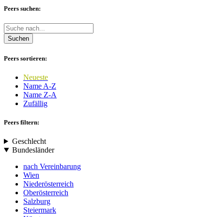
Peers suchen:
Suchen
Peers sortieren:
Neueste
Name A-Z
Name Z-A
Zufällig
Peers filtern:
Geschlecht
Bundesländer
nach Vereinbarung
Wien
Niederösterreich
Oberösterreich
Salzburg
Steiermark