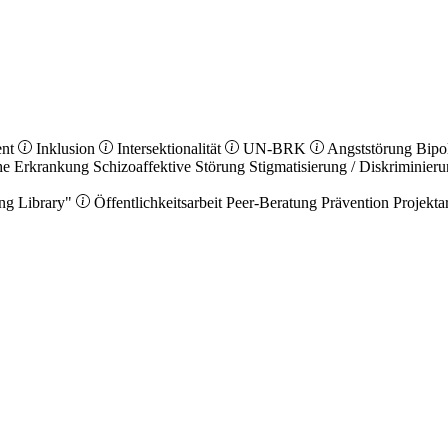
ent
Inklusion
Intersektionalität
UN-BRK
Angststörung
Bipo
he Erkrankung
Schizoaffektive Störung
Stigmatisierung / Diskriminier
ng Library"
Öffentlichkeitsarbeit
Peer-Beratung
Prävention
Projekta