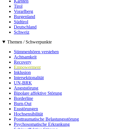
Kärnten
Tirol
Vorarlberg
Burgenland
Südtirol
Deutschland
Schweiz
Themen / Schwerpunkte
Stimmenhören verstehen
Achtsamkeit
Recovery
Empowerment
Inklusion
Intersektionalität
UN-BRK
Angststörung
Bipolare affektive Störung
Borderline
Burn-Out
Essstörungen
Hochsensibilität
Posttraumatische Belastungsstörung
Psychosomatische Erkrankung