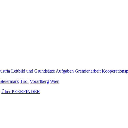
ustria
Leitbild und Grundsätze
Aufgaben
Gremienarbeit
Kooperationsp
Steiermark
Tirol
Vorarlberg
Wien
n
Über PEERFINDER