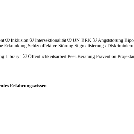
ent
Inklusion
Intersektionalität
UN-BRK
Angststörung
Bipo
he Erkrankung
Schizoaffektive Störung
Stigmatisierung / Diskriminier
ng Library"
Öffentlichkeitsarbeit
Peer-Beratung
Prävention
Projekta
erntes Erfahrungswissen