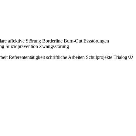
lare affektive Störung
Borderline
Burn-Out
Essstörungen
ung
Suizidprävention
Zwangsstörung
rbeit
Referententätigkeit
schriftliche Arbeiten
Schulprojekte
Trialog