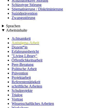
Schizoaffektive Störung
Schizotype Störung
Stigmatisierung / Diskriminierung
Suizidprävention
Zwangsstörung
Sprachen
Arbeitsinhalte
Achtsamkeit
Antistigma-Arbeit
Dozent*in
Erfahrungsbericht
"Living Library"
Öffentlichkeitsarbeit
Peer-Beratung
Politische Arbeit
Prävention
Projektarbeit
Referententätigkeit
schriftliche Arbeiten
Schulprojekte
Trialog
Vortrag
Wissenschaftliches Arbeiten
Workshops