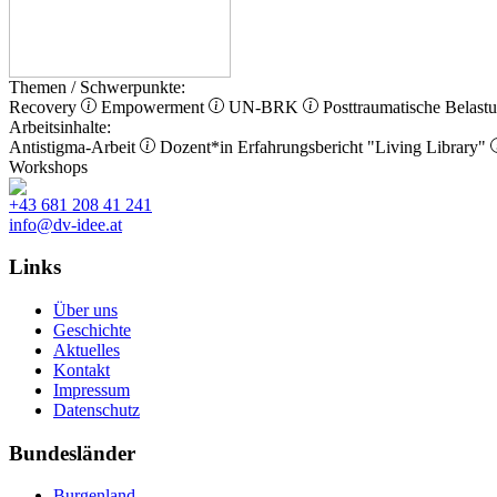
Themen / Schwerpunkte:
Recovery
Empowerment
UN-BRK
Posttraumatische Belast
Arbeitsinhalte:
Antistigma-Arbeit
Dozent*in
Erfahrungsbericht
"Living Library"
Workshops
+43 681 208 41 241
info@dv-idee.at
Links
Über uns
Geschichte
Aktuelles
Kontakt
Impressum
Datenschutz
Bundesländer
Burgenland