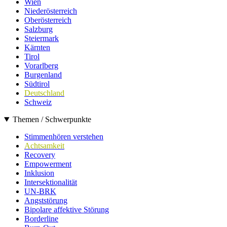
Wien
Niederösterreich
Oberösterreich
Salzburg
Steiermark
Kärnten
Tirol
Vorarlberg
Burgenland
Südtirol
Deutschland
Schweiz
Themen / Schwerpunkte
Stimmenhören verstehen
Achtsamkeit
Recovery
Empowerment
Inklusion
Intersektionalität
UN-BRK
Angststörung
Bipolare affektive Störung
Borderline