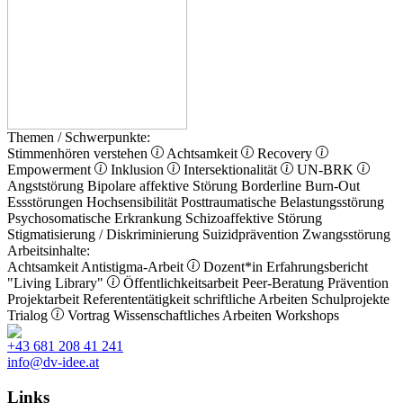
Themen / Schwerpunkte:
Stimmenhören verstehen
Achtsamkeit
Recovery
Empowerment
Inklusion
Intersektionalität
UN-BRK
Angststörung
Bipolare affektive Störung
Borderline
Burn-Out
Essstörungen
Hochsensibilität
Posttraumatische Belastungsstörung
Psychosomatische Erkrankung
Schizoaffektive Störung
Stigmatisierung / Diskriminierung
Suizidprävention
Zwangsstörung
Arbeitsinhalte:
Achtsamkeit
Antistigma-Arbeit
Dozent*in
Erfahrungsbericht
"Living Library"
Öffentlichkeitsarbeit
Peer-Beratung
Prävention
Projektarbeit
Referententätigkeit
schriftliche Arbeiten
Schulprojekte
Trialog
Vortrag
Wissenschaftliches Arbeiten
Workshops
+43 681 208 41 241
info@dv-idee.at
Links