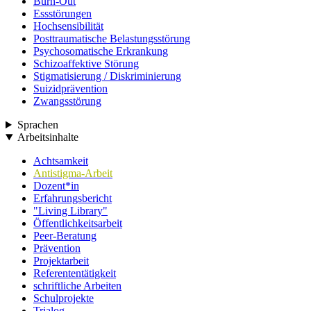
Burn-Out
Essstörungen
Hochsensibilität
Posttraumatische Belastungsstörung
Psychosomatische Erkrankung
Schizoaffektive Störung
Stigmatisierung / Diskriminierung
Suizidprävention
Zwangsstörung
Sprachen
Arbeitsinhalte
Achtsamkeit
Antistigma-Arbeit
Dozent*in
Erfahrungsbericht
"Living Library"
Öffentlichkeitsarbeit
Peer-Beratung
Prävention
Projektarbeit
Referententätigkeit
schriftliche Arbeiten
Schulprojekte
Trialog