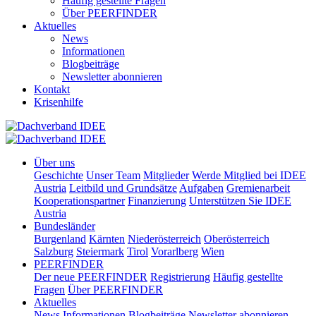
Häufig gestellte Fragen
Über PEERFINDER
Aktuelles
News
Informationen
Blogbeiträge
Newsletter abonnieren
Kontakt
Krisenhilfe
Über uns
Geschichte
Unser Team
Mitglieder
Werde Mitglied bei IDEE
Austria
Leitbild und Grundsätze
Aufgaben
Gremienarbeit
Kooperationspartner
Finanzierung
Unterstützen Sie IDEE
Austria
Bundesländer
Burgenland
Kärnten
Niederösterreich
Oberösterreich
Salzburg
Steiermark
Tirol
Vorarlberg
Wien
PEERFINDER
Der neue PEERFINDER
Registrierung
Häufig gestellte
Fragen
Über PEERFINDER
Aktuelles
News
Informationen
Blogbeiträge
Newsletter abonnieren