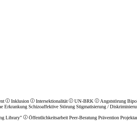
ent
Inklusion
Intersektionalität
UN-BRK
Angststörung
Bipo
he Erkrankung
Schizoaffektive Störung
Stigmatisierung / Diskriminier
ng Library"
Öffentlichkeitsarbeit
Peer-Beratung
Prävention
Projekta