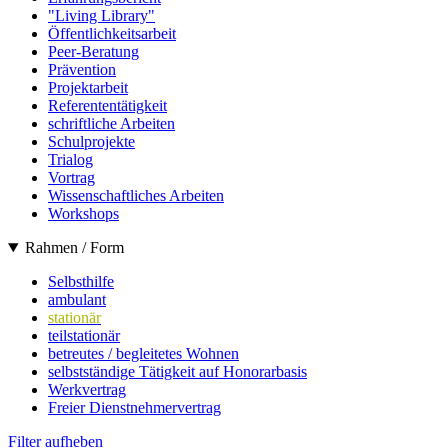
"Living Library"
Öffentlichkeitsarbeit
Peer-Beratung
Prävention
Projektarbeit
Referententätigkeit
schriftliche Arbeiten
Schulprojekte
Trialog
Vortrag
Wissenschaftliches Arbeiten
Workshops
Rahmen / Form
Selbsthilfe
ambulant
stationär
teilstationär
betreutes / begleitetes Wohnen
selbstständige Tätigkeit auf Honorarbasis
Werkvertrag
Freier Dienstnehmervertrag
Filter aufheben