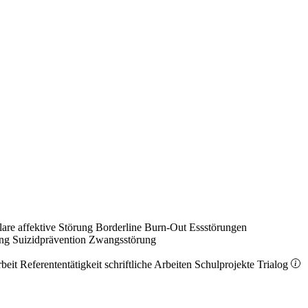
lare affektive Störung
Borderline
Burn-Out
Essstörungen
ung
Suizidprävention
Zwangsstörung
rbeit
Referententätigkeit
schriftliche Arbeiten
Schulprojekte
Trialog