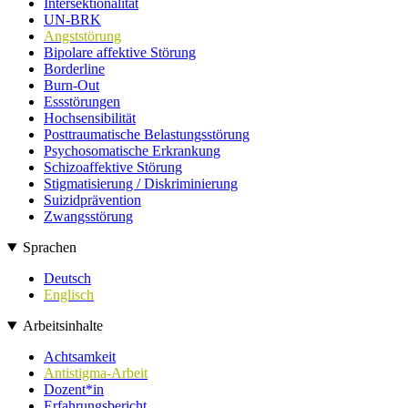
Intersektionalität
UN-BRK
Angststörung
Bipolare affektive Störung
Borderline
Burn-Out
Essstörungen
Hochsensibilität
Posttraumatische Belastungsstörung
Psychosomatische Erkrankung
Schizoaffektive Störung
Stigmatisierung / Diskriminierung
Suizidprävention
Zwangsstörung
Sprachen
Deutsch
Englisch
Arbeitsinhalte
Achtsamkeit
Antistigma-Arbeit
Dozent*in
Erfahrungsbericht