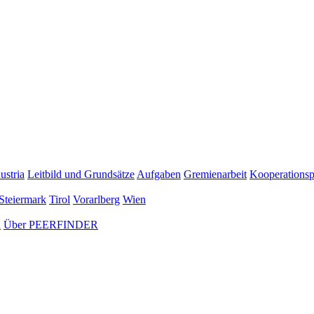
ustria
Leitbild und Grundsätze
Aufgaben
Gremienarbeit
Kooperationsp
Steiermark
Tirol
Vorarlberg
Wien
n
Über PEERFINDER