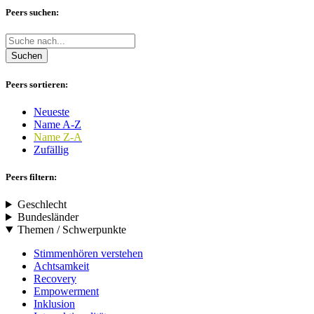
Peers suchen:
Suchen
Peers sortieren:
Neueste
Name A-Z
Name Z-A
Zufällig
Peers filtern:
Geschlecht
Bundesländer
Themen / Schwerpunkte
Stimmenhören verstehen
Achtsamkeit
Recovery
Empowerment
Inklusion