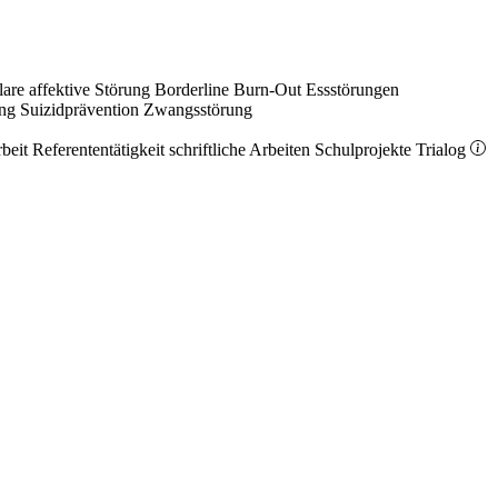
lare affektive Störung
Borderline
Burn-Out
Essstörungen
ung
Suizidprävention
Zwangsstörung
rbeit
Referententätigkeit
schriftliche Arbeiten
Schulprojekte
Trialog