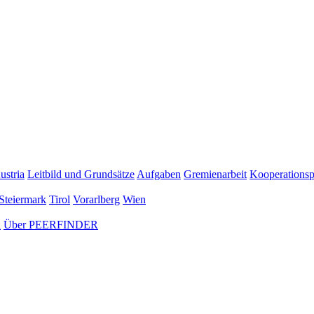
ustria
Leitbild und Grundsätze
Aufgaben
Gremienarbeit
Kooperationsp
Steiermark
Tirol
Vorarlberg
Wien
n
Über PEERFINDER