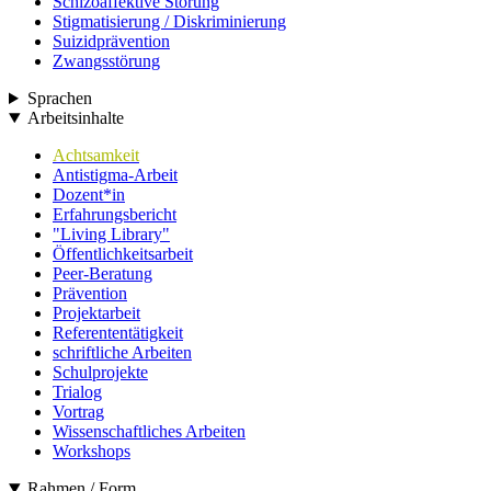
Schizoaffektive Störung
Stigmatisierung / Diskriminierung
Suizidprävention
Zwangsstörung
Sprachen
Arbeitsinhalte
Achtsamkeit
Antistigma-Arbeit
Dozent*in
Erfahrungsbericht
"Living Library"
Öffentlichkeitsarbeit
Peer-Beratung
Prävention
Projektarbeit
Referententätigkeit
schriftliche Arbeiten
Schulprojekte
Trialog
Vortrag
Wissenschaftliches Arbeiten
Workshops
Rahmen / Form