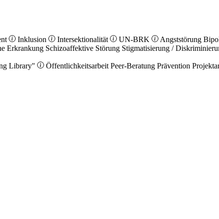
ent
Inklusion
Intersektionalität
UN-BRK
Angststörung
Bipo
he Erkrankung
Schizoaffektive Störung
Stigmatisierung / Diskriminier
ng Library"
Öffentlichkeitsarbeit
Peer-Beratung
Prävention
Projekta