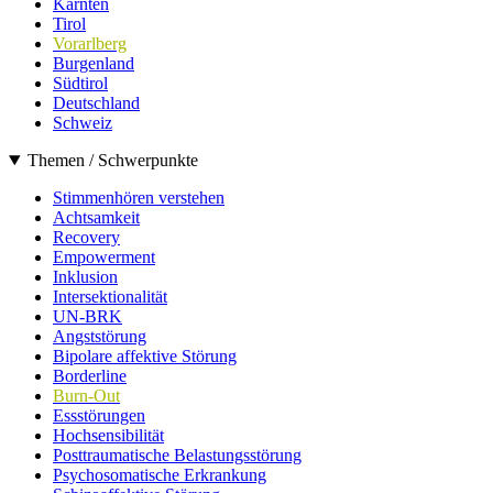
Kärnten
Tirol
Vorarlberg
Burgenland
Südtirol
Deutschland
Schweiz
Themen / Schwerpunkte
Stimmenhören verstehen
Achtsamkeit
Recovery
Empowerment
Inklusion
Intersektionalität
UN-BRK
Angststörung
Bipolare affektive Störung
Borderline
Burn-Out
Essstörungen
Hochsensibilität
Posttraumatische Belastungsstörung
Psychosomatische Erkrankung