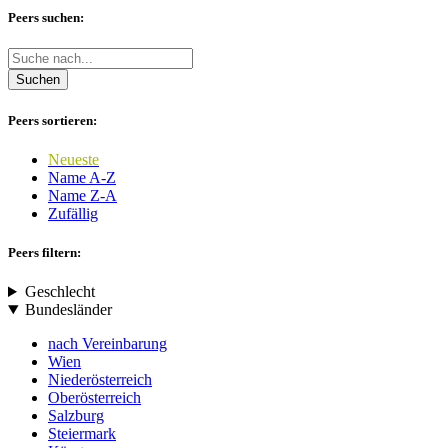
Peers suchen:
Suchen
Peers sortieren:
Neueste
Name A-Z
Name Z-A
Zufällig
Peers filtern:
Geschlecht
Bundesländer
nach Vereinbarung
Wien
Niederösterreich
Oberösterreich
Salzburg
Steiermark