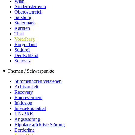
Wien
Niederösterreich
Oberösterreich
Salzburg
Steiermark
Kärnten
Tirol
Vorarlberg
Burgenland
Südtirol
Deutschland
Schweiz
Themen / Schwerpunkte
Stimmenhören verstehen
Achtsamkeit
Recovery
Empowerment
Inklusion
Intersektionalität
UN-BRK
Angststörung
Bipolare affektive Störung
Borderline