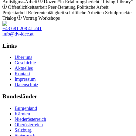
Antistigma-Arbeit
Dozent*in
Erfahrungsbericht
"Living Library"
Öffentlichkeitsarbeit
Peer-Beratung
Politische Arbeit
Projektarbeit
Referententätigkeit
schriftliche Arbeiten
Schulprojekte
Trialog
Vortrag
Workshops
+43 681 208 41 241
info@dv-idee.at
Links
Über uns
Geschichte
Aktuelles
Kontakt
Impressum
Datenschutz
Bundesländer
Burgenland
Kärnten
Niederösterreich
Oberösterreich
Salzburg
Steiermark