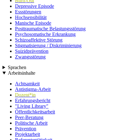
Burn-Out
Depressive Episode
Essstörungen
Hochsensibilität
Manische Episode
Posttraumatische Belastungsstörung
Psychosomatische Erkrankung
Schizoaffektive Störung
Stigmatisierung / Diskriminierung
Suizidprävention
Zwangsstörung
Sprachen
Arbeitsinhalte
Achtsamkeit
Antistigma-Arbeit
Dozent*in
Erfahrungsbericht
"Living Library"
Öffentlichkeitsarbeit
Peer-Beratung
Politische Arbeit
Prävention
Projektarbeit
Referententätigkeit