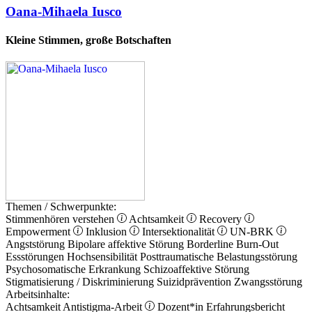
Oana-Mihaela Iusco
Kleine Stimmen, große Botschaften
Themen / Schwerpunkte:
Stimmenhören verstehen
Achtsamkeit
Recovery
Empowerment
Inklusion
Intersektionalität
UN-BRK
Angststörung
Bipolare affektive Störung
Borderline
Burn-Out
Essstörungen
Hochsensibilität
Posttraumatische Belastungsstörung
Psychosomatische Erkrankung
Schizoaffektive Störung
Stigmatisierung / Diskriminierung
Suizidprävention
Zwangsstörung
Arbeitsinhalte:
Achtsamkeit
Antistigma-Arbeit
Dozent*in
Erfahrungsbericht