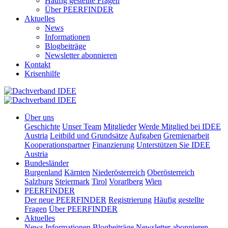
Häufig gestellte Fragen
Über PEERFINDER
Aktuelles
News
Informationen
Blogbeiträge
Newsletter abonnieren
Kontakt
Krisenhilfe
Über uns
Geschichte
Unser Team
Mitglieder
Werde Mitglied bei IDEE
Austria
Leitbild und Grundsätze
Aufgaben
Gremienarbeit
Kooperationspartner
Finanzierung
Unterstützen Sie IDEE
Austria
Bundesländer
Burgenland
Kärnten
Niederösterreich
Oberösterreich
Salzburg
Steiermark
Tirol
Vorarlberg
Wien
PEERFINDER
Der neue PEERFINDER
Registrierung
Häufig gestellte
Fragen
Über PEERFINDER
Aktuelles
News
Informationen
Blogbeiträge
Newsletter abonnieren