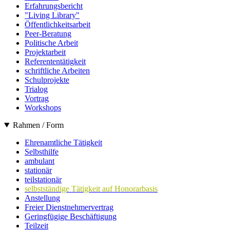
Erfahrungsbericht
"Living Library"
Öffentlichkeitsarbeit
Peer-Beratung
Politische Arbeit
Projektarbeit
Referententätigkeit
schriftliche Arbeiten
Schulprojekte
Trialog
Vortrag
Workshops
Rahmen / Form
Ehrenamtliche Tätigkeit
Selbsthilfe
ambulant
stationär
teilstationär
selbstständige Tätigkeit auf Honorarbasis
Anstellung
Freier Dienstnehmervertrag
Geringfügige Beschäftigung
Teilzeit