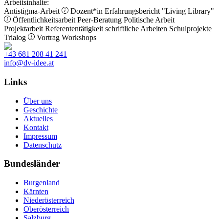
Arbeitsinhalte:
Antistigma-Arbeit
Dozent*in
Erfahrungsbericht
"Living Library"
Öffentlichkeitsarbeit
Peer-Beratung
Politische Arbeit
Projektarbeit
Referententätigkeit
schriftliche Arbeiten
Schulprojekte
Trialog
Vortrag
Workshops
+43 681 208 41 241
info@dv-idee.at
Links
Über uns
Geschichte
Aktuelles
Kontakt
Impressum
Datenschutz
Bundesländer
Burgenland
Kärnten
Niederösterreich
Oberösterreich
Salzburg