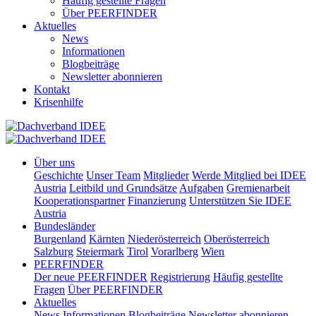
Häufig gestellte Fragen
Über PEERFINDER
Aktuelles
News
Informationen
Blogbeiträge
Newsletter abonnieren
Kontakt
Krisenhilfe
Über uns
Geschichte
Unser Team
Mitglieder
Werde Mitglied bei IDEE
Austria
Leitbild und Grundsätze
Aufgaben
Gremienarbeit
Kooperationspartner
Finanzierung
Unterstützen Sie IDEE
Austria
Bundesländer
Burgenland
Kärnten
Niederösterreich
Oberösterreich
Salzburg
Steiermark
Tirol
Vorarlberg
Wien
PEERFINDER
Der neue PEERFINDER
Registrierung
Häufig gestellte
Fragen
Über PEERFINDER
Aktuelles
News
Informationen
Blogbeiträge
Newsletter abonnieren