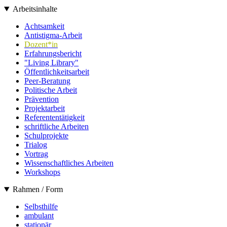
Arbeitsinhalte
Achtsamkeit
Antistigma-Arbeit
Dozent*in
Erfahrungsbericht
"Living Library"
Öffentlichkeitsarbeit
Peer-Beratung
Politische Arbeit
Prävention
Projektarbeit
Referententätigkeit
schriftliche Arbeiten
Schulprojekte
Trialog
Vortrag
Wissenschaftliches Arbeiten
Workshops
Rahmen / Form
Selbsthilfe
ambulant
stationär