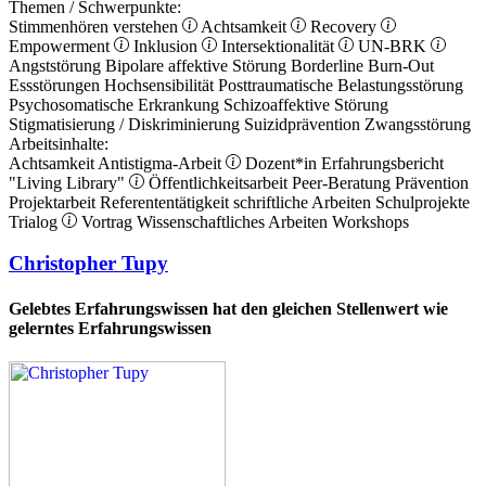
Themen / Schwerpunkte:
Stimmenhören verstehen
Achtsamkeit
Recovery
Empowerment
Inklusion
Intersektionalität
UN-BRK
Angststörung
Bipolare affektive Störung
Borderline
Burn-Out
Essstörungen
Hochsensibilität
Posttraumatische Belastungsstörung
Psychosomatische Erkrankung
Schizoaffektive Störung
Stigmatisierung / Diskriminierung
Suizidprävention
Zwangsstörung
Arbeitsinhalte:
Achtsamkeit
Antistigma-Arbeit
Dozent*in
Erfahrungsbericht
"Living Library"
Öffentlichkeitsarbeit
Peer-Beratung
Prävention
Projektarbeit
Referententätigkeit
schriftliche Arbeiten
Schulprojekte
Trialog
Vortrag
Wissenschaftliches Arbeiten
Workshops
Christopher Tupy
Gelebtes Erfahrungswissen hat den gleichen Stellenwert wie
gelerntes Erfahrungswissen