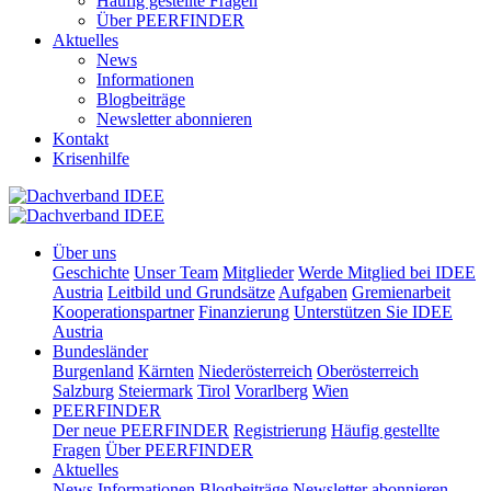
Häufig gestellte Fragen
Über PEERFINDER
Aktuelles
News
Informationen
Blogbeiträge
Newsletter abonnieren
Kontakt
Krisenhilfe
Über uns
Geschichte
Unser Team
Mitglieder
Werde Mitglied bei IDEE
Austria
Leitbild und Grundsätze
Aufgaben
Gremienarbeit
Kooperationspartner
Finanzierung
Unterstützen Sie IDEE
Austria
Bundesländer
Burgenland
Kärnten
Niederösterreich
Oberösterreich
Salzburg
Steiermark
Tirol
Vorarlberg
Wien
PEERFINDER
Der neue PEERFINDER
Registrierung
Häufig gestellte
Fragen
Über PEERFINDER
Aktuelles
News
Informationen
Blogbeiträge
Newsletter abonnieren