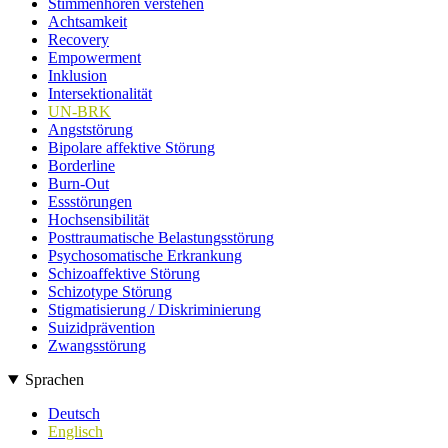
Stimmenhören verstehen
Achtsamkeit
Recovery
Empowerment
Inklusion
Intersektionalität
UN-BRK
Angststörung
Bipolare affektive Störung
Borderline
Burn-Out
Essstörungen
Hochsensibilität
Posttraumatische Belastungsstörung
Psychosomatische Erkrankung
Schizoaffektive Störung
Schizotype Störung
Stigmatisierung / Diskriminierung
Suizidprävention
Zwangsstörung
Sprachen
Deutsch
Englisch