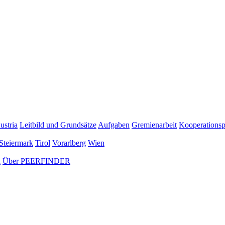
ustria
Leitbild und Grundsätze
Aufgaben
Gremienarbeit
Kooperationsp
Steiermark
Tirol
Vorarlberg
Wien
n
Über PEERFINDER