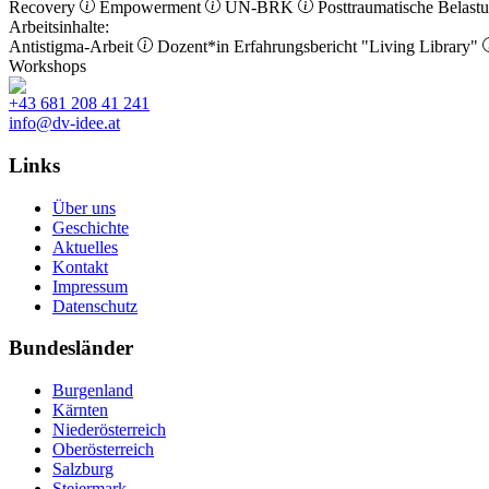
Recovery
Empowerment
UN-BRK
Posttraumatische Belast
Arbeitsinhalte:
Antistigma-Arbeit
Dozent*in
Erfahrungsbericht
"Living Library"
Workshops
+43 681 208 41 241
info@dv-idee.at
Links
Über uns
Geschichte
Aktuelles
Kontakt
Impressum
Datenschutz
Bundesländer
Burgenland
Kärnten
Niederösterreich
Oberösterreich
Salzburg
Steiermark