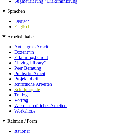
Stigmatisierung / Diskriminierung
Sprachen
Deutsch
Englisch
Arbeitsinhalte
Antistigma-Arbeit
Dozent*in
Erfahrungsbericht
"Living Library"
Peer-Beratung
Politische Arbeit
Projektarbeit
schriftliche Arbeiten
Schulprojekte
Trialog
Vortrag
Wissenschaftliches Arbeiten
Workshops
Rahmen / Form
stationär