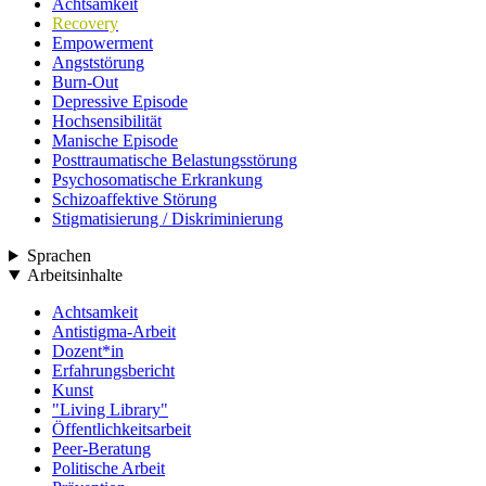
Achtsamkeit
Recovery
Empowerment
Angststörung
Burn-Out
Depressive Episode
Hochsensibilität
Manische Episode
Posttraumatische Belastungsstörung
Psychosomatische Erkrankung
Schizoaffektive Störung
Stigmatisierung / Diskriminierung
Sprachen
Arbeitsinhalte
Achtsamkeit
Antistigma-Arbeit
Dozent*in
Erfahrungsbericht
Kunst
"Living Library"
Öffentlichkeitsarbeit
Peer-Beratung
Politische Arbeit