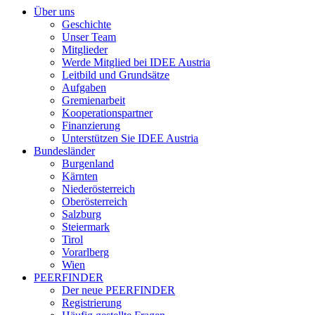
Über uns
Geschichte
Unser Team
Mitglieder
Werde Mitglied bei IDEE Austria
Leitbild und Grundsätze
Aufgaben
Gremienarbeit
Kooperationspartner
Finanzierung
Unterstützen Sie IDEE Austria
Bundesländer
Burgenland
Kärnten
Niederösterreich
Oberösterreich
Salzburg
Steiermark
Tirol
Vorarlberg
Wien
PEERFINDER
Der neue PEERFINDER
Registrierung