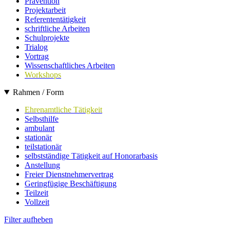
Prävention
Projektarbeit
Referententätigkeit
schriftliche Arbeiten
Schulprojekte
Trialog
Vortrag
Wissenschaftliches Arbeiten
Workshops
Rahmen / Form
Ehrenamtliche Tätigkeit
Selbsthilfe
ambulant
stationär
teilstationär
selbstständige Tätigkeit auf Honorarbasis
Anstellung
Freier Dienstnehmervertrag
Geringfügige Beschäftigung
Teilzeit
Vollzeit
Filter aufheben