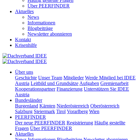
Häufig gestellte Fragen
Über PEERFINDER
Aktuelles
News
Informationen
Blogbeiträge
Newsletter abonnieren
Kontakt
Krisenhilfe
Über uns
Geschichte
Unser Team
Mitglieder
Werde Mitglied bei IDEE
Austria
Leitbild und Grundsätze
Aufgaben
Gremienarbeit
Kooperationspartner
Finanzierung
Unterstützen Sie IDEE
Austria
Bundesländer
Burgenland
Kärnten
Niederösterreich
Oberösterreich
Salzburg
Steiermark
Tirol
Vorarlberg
Wien
PEERFINDER
Der neue PEERFINDER
Registrierung
Häufig gestellte
Fragen
Über PEERFINDER
Aktuelles
News
Informationen
Blogbeiträge
Newsletter abonnieren