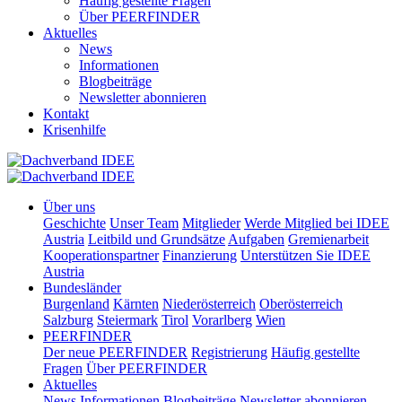
Häufig gestellte Fragen
Über PEERFINDER
Aktuelles
News
Informationen
Blogbeiträge
Newsletter abonnieren
Kontakt
Krisenhilfe
Über uns
Geschichte
Unser Team
Mitglieder
Werde Mitglied bei IDEE
Austria
Leitbild und Grundsätze
Aufgaben
Gremienarbeit
Kooperationspartner
Finanzierung
Unterstützen Sie IDEE
Austria
Bundesländer
Burgenland
Kärnten
Niederösterreich
Oberösterreich
Salzburg
Steiermark
Tirol
Vorarlberg
Wien
PEERFINDER
Der neue PEERFINDER
Registrierung
Häufig gestellte
Fragen
Über PEERFINDER
Aktuelles
News
Informationen
Blogbeiträge
Newsletter abonnieren