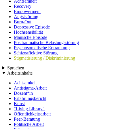
Achtsamkeit
Recovery
Empowerment
Angststörung
Burn-Out
Depressive Episode
Hochsensibilität
Manische Episode
Posttraumatische Belastungsstörung
Psychosomatische Erkrankung
Schizoaffektive Störung
Stigmatisierung / Diskriminierung
Sprachen
Arbeitsinhalte
Achtsamkeit
Antistigma-Arbeit
Dozent*in
Erfahrungsbericht
Kunst
"Living Library"
Öffentlichkeitsarbeit
Peer-Beratung
Politische Arbeit