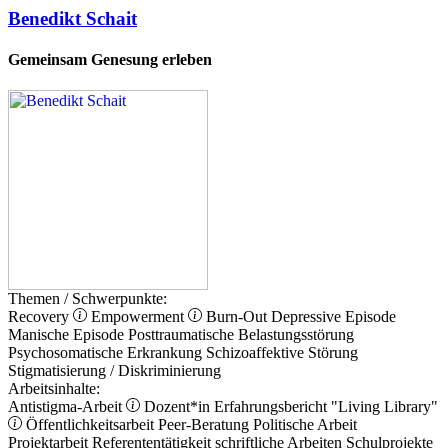
Benedikt Schait
Gemeinsam Genesung erleben
Themen / Schwerpunkte:
Recovery
Empowerment
Burn-Out
Depressive Episode
Manische Episode
Posttraumatische Belastungsstörung
Psychosomatische Erkrankung
Schizoaffektive Störung
Stigmatisierung / Diskriminierung
Arbeitsinhalte:
Antistigma-Arbeit
Dozent*in
Erfahrungsbericht
"Living Library"
Öffentlichkeitsarbeit
Peer-Beratung
Politische Arbeit
Projektarbeit
Referententätigkeit
schriftliche Arbeiten
Schulprojekte