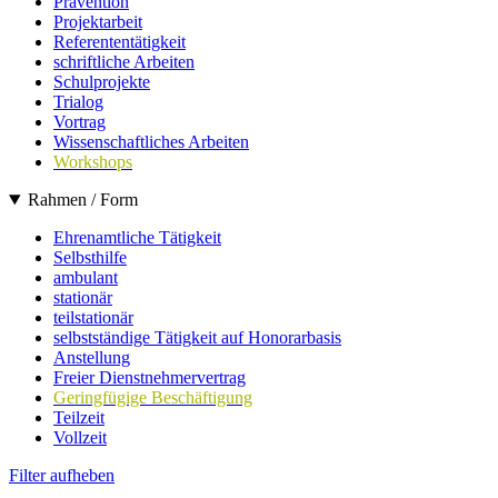
Prävention
Projektarbeit
Referententätigkeit
schriftliche Arbeiten
Schulprojekte
Trialog
Vortrag
Wissenschaftliches Arbeiten
Workshops
Rahmen / Form
Ehrenamtliche Tätigkeit
Selbsthilfe
ambulant
stationär
teilstationär
selbstständige Tätigkeit auf Honorarbasis
Anstellung
Freier Dienstnehmervertrag
Geringfügige Beschäftigung
Teilzeit
Vollzeit
Filter aufheben