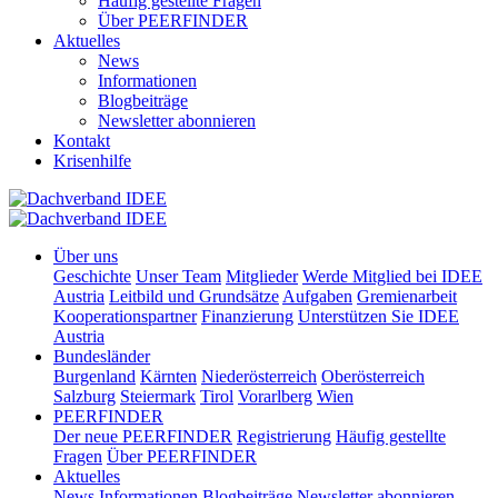
Häufig gestellte Fragen
Über PEERFINDER
Aktuelles
News
Informationen
Blogbeiträge
Newsletter abonnieren
Kontakt
Krisenhilfe
Über uns
Geschichte
Unser Team
Mitglieder
Werde Mitglied bei IDEE
Austria
Leitbild und Grundsätze
Aufgaben
Gremienarbeit
Kooperationspartner
Finanzierung
Unterstützen Sie IDEE
Austria
Bundesländer
Burgenland
Kärnten
Niederösterreich
Oberösterreich
Salzburg
Steiermark
Tirol
Vorarlberg
Wien
PEERFINDER
Der neue PEERFINDER
Registrierung
Häufig gestellte
Fragen
Über PEERFINDER
Aktuelles
News
Informationen
Blogbeiträge
Newsletter abonnieren