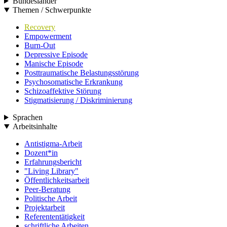
Bundesländer
Themen / Schwerpunkte
Recovery
Empowerment
Burn-Out
Depressive Episode
Manische Episode
Posttraumatische Belastungsstörung
Psychosomatische Erkrankung
Schizoaffektive Störung
Stigmatisierung / Diskriminierung
Sprachen
Arbeitsinhalte
Antistigma-Arbeit
Dozent*in
Erfahrungsbericht
"Living Library"
Öffentlichkeitsarbeit
Peer-Beratung
Politische Arbeit
Projektarbeit
Referententätigkeit
schriftliche Arbeiten