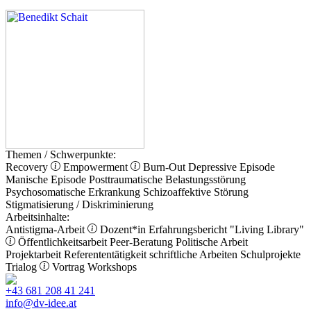
Themen / Schwerpunkte:
Recovery
Empowerment
Burn-Out
Depressive Episode
Manische Episode
Posttraumatische Belastungsstörung
Psychosomatische Erkrankung
Schizoaffektive Störung
Stigmatisierung / Diskriminierung
Arbeitsinhalte:
Antistigma-Arbeit
Dozent*in
Erfahrungsbericht
"Living Library"
Öffentlichkeitsarbeit
Peer-Beratung
Politische Arbeit
Projektarbeit
Referententätigkeit
schriftliche Arbeiten
Schulprojekte
Trialog
Vortrag
Workshops
+43 681 208 41 241
info@dv-idee.at