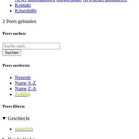
Kontakt
Krisenhilfe
2 Peers gefunden
Peers suchen:
Suchen
Peers sortieren:
Neueste
Name A-Z
Name Z-A
Zufällig
Peers filtern:
Geschlecht
männlich