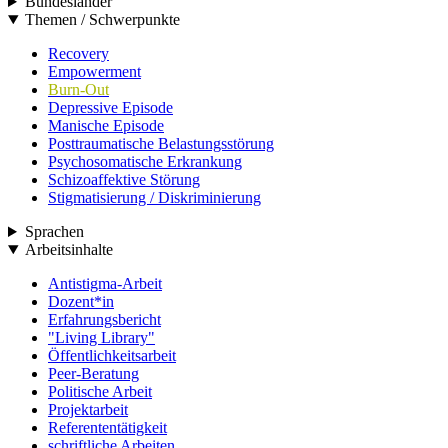
Bundesländer
Themen / Schwerpunkte
Recovery
Empowerment
Burn-Out
Depressive Episode
Manische Episode
Posttraumatische Belastungsstörung
Psychosomatische Erkrankung
Schizoaffektive Störung
Stigmatisierung / Diskriminierung
Sprachen
Arbeitsinhalte
Antistigma-Arbeit
Dozent*in
Erfahrungsbericht
"Living Library"
Öffentlichkeitsarbeit
Peer-Beratung
Politische Arbeit
Projektarbeit
Referententätigkeit
schriftliche Arbeiten