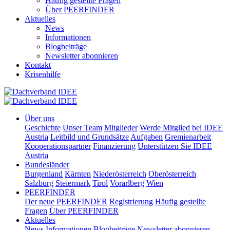
Häufig gestellte Fragen
Über PEERFINDER
Aktuelles
News
Informationen
Blogbeiträge
Newsletter abonnieren
Kontakt
Krisenhilfe
Über uns
Geschichte
Unser Team
Mitglieder
Werde Mitglied bei IDEE
Austria
Leitbild und Grundsätze
Aufgaben
Gremienarbeit
Kooperationspartner
Finanzierung
Unterstützen Sie IDEE
Austria
Bundesländer
Burgenland
Kärnten
Niederösterreich
Oberösterreich
Salzburg
Steiermark
Tirol
Vorarlberg
Wien
PEERFINDER
Der neue PEERFINDER
Registrierung
Häufig gestellte
Fragen
Über PEERFINDER
Aktuelles
News
Informationen
Blogbeiträge
Newsletter abonnieren