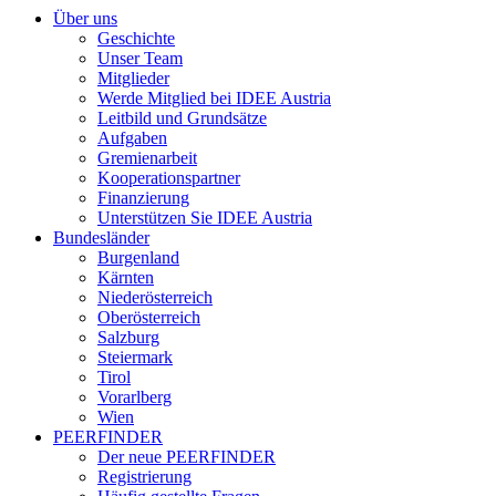
Über uns
Geschichte
Unser Team
Mitglieder
Werde Mitglied bei IDEE Austria
Leitbild und Grundsätze
Aufgaben
Gremienarbeit
Kooperationspartner
Finanzierung
Unterstützen Sie IDEE Austria
Bundesländer
Burgenland
Kärnten
Niederösterreich
Oberösterreich
Salzburg
Steiermark
Tirol
Vorarlberg
Wien
PEERFINDER
Der neue PEERFINDER
Registrierung