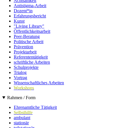
Achtsamkeit
Antistigma-Arbeit
Dozent*in
Erfahrungsbericht
Kunst
"Living Library"
Öffentlichkeitsarbeit
Peer-Beratung
Politische Arbeit
Prävention
Projektarbeit
Referententätigkeit
schriftliche Arbeiten
Schulprojekte
Trialog
Vortrag
Wissenschaftliches Arbeiten
Workshops
Rahmen / Form
Ehrenamtliche Tätigkeit
Selbsthilfe
ambulant
stationär
teilstationär