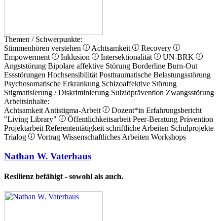
Themen / Schwerpunkte:
Stimmenhören verstehen
Achtsamkeit
Recovery
Empowerment
Inklusion
Intersektionalität
UN-BRK
Angststörung
Bipolare affektive Störung
Borderline
Burn-Out
Essstörungen
Hochsensibilität
Posttraumatische Belastungsstörung
Psychosomatische Erkrankung
Schizoaffektive Störung
Stigmatisierung / Diskriminierung
Suizidprävention
Zwangsstörung
Arbeitsinhalte:
Achtsamkeit
Antistigma-Arbeit
Dozent*in
Erfahrungsbericht
"Living Library"
Öffentlichkeitsarbeit
Peer-Beratung
Prävention
Projektarbeit
Referententätigkeit
schriftliche Arbeiten
Schulprojekte
Trialog
Vortrag
Wissenschaftliches Arbeiten
Workshops
Nathan W. Vaterhaus
Resilienz befähigt - sowohl als auch.