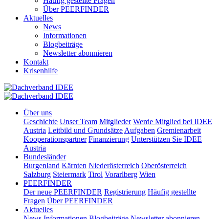
Häufig gestellte Fragen
Über PEERFINDER
Aktuelles
News
Informationen
Blogbeiträge
Newsletter abonnieren
Kontakt
Krisenhilfe
Über uns
Geschichte
Unser Team
Mitglieder
Werde Mitglied bei IDEE
Austria
Leitbild und Grundsätze
Aufgaben
Gremienarbeit
Kooperationspartner
Finanzierung
Unterstützen Sie IDEE
Austria
Bundesländer
Burgenland
Kärnten
Niederösterreich
Oberösterreich
Salzburg
Steiermark
Tirol
Vorarlberg
Wien
PEERFINDER
Der neue PEERFINDER
Registrierung
Häufig gestellte
Fragen
Über PEERFINDER
Aktuelles
News
Informationen
Blogbeiträge
Newsletter abonnieren