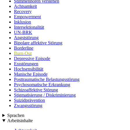
Stimmenhören verstehen
Achtsamkeit
Recovery
Empowerment
Inklusion
Intersektionalität
UN-BRK
Angststörung
Bipolare affektive Störung
Borderline
Burn-Out
Depressive Episode
Essstörungen
Hochsensibilität
Manische Episode
Posttraumatische Belastungsstörung
Psychosomatische Erkrankung
Schizoaffektive Störung
Stigmatisierung / Diskriminierung
Suizidprävention
Zwangsstörung
Sprachen
Arbeitsinhalte