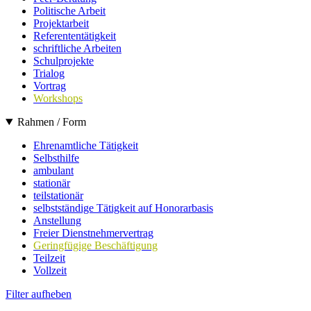
Politische Arbeit
Projektarbeit
Referententätigkeit
schriftliche Arbeiten
Schulprojekte
Trialog
Vortrag
Workshops
Rahmen / Form
Ehrenamtliche Tätigkeit
Selbsthilfe
ambulant
stationär
teilstationär
selbstständige Tätigkeit auf Honorarbasis
Anstellung
Freier Dienstnehmervertrag
Geringfügige Beschäftigung
Teilzeit
Vollzeit
Filter aufheben