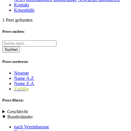
Kontakt
Krisenhilfe
1 Peer gefunden
Peers suchen:
Suchen
Peers sortieren:
Neueste
Name A-Z
Name Z-A
Zufällig
Peers filtern:
Geschlecht
Bundesländer
nach Vereinbarung