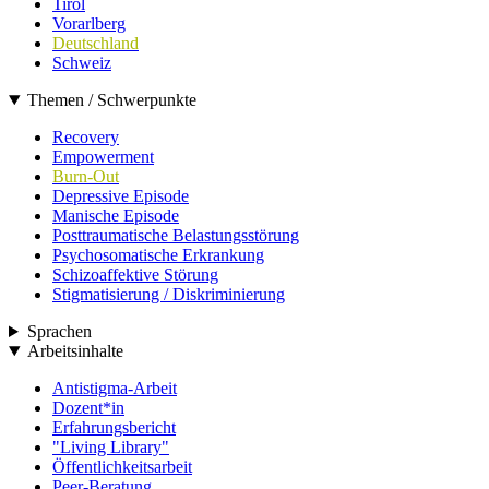
Tirol
Vorarlberg
Deutschland
Schweiz
Themen / Schwerpunkte
Recovery
Empowerment
Burn-Out
Depressive Episode
Manische Episode
Posttraumatische Belastungsstörung
Psychosomatische Erkrankung
Schizoaffektive Störung
Stigmatisierung / Diskriminierung
Sprachen
Arbeitsinhalte
Antistigma-Arbeit
Dozent*in
Erfahrungsbericht
"Living Library"
Öffentlichkeitsarbeit
Peer-Beratung