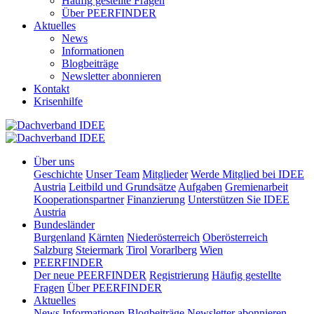
Häufig gestellte Fragen
Über PEERFINDER
Aktuelles
News
Informationen
Blogbeiträge
Newsletter abonnieren
Kontakt
Krisenhilfe
Über uns
Geschichte
Unser Team
Mitglieder
Werde Mitglied bei IDEE
Austria
Leitbild und Grundsätze
Aufgaben
Gremienarbeit
Kooperationspartner
Finanzierung
Unterstützen Sie IDEE
Austria
Bundesländer
Burgenland
Kärnten
Niederösterreich
Oberösterreich
Salzburg
Steiermark
Tirol
Vorarlberg
Wien
PEERFINDER
Der neue PEERFINDER
Registrierung
Häufig gestellte
Fragen
Über PEERFINDER
Aktuelles
News
Informationen
Blogbeiträge
Newsletter abonnieren