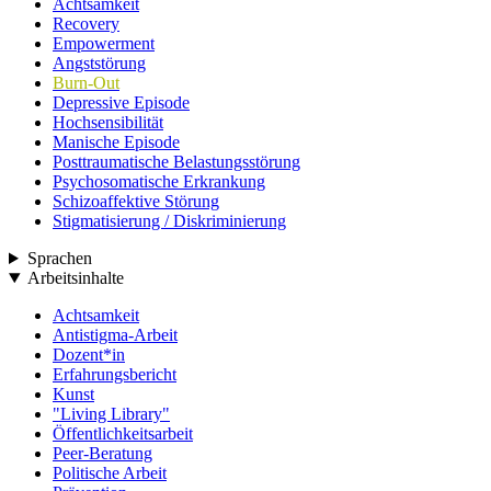
Achtsamkeit
Recovery
Empowerment
Angststörung
Burn-Out
Depressive Episode
Hochsensibilität
Manische Episode
Posttraumatische Belastungsstörung
Psychosomatische Erkrankung
Schizoaffektive Störung
Stigmatisierung / Diskriminierung
Sprachen
Arbeitsinhalte
Achtsamkeit
Antistigma-Arbeit
Dozent*in
Erfahrungsbericht
Kunst
"Living Library"
Öffentlichkeitsarbeit
Peer-Beratung
Politische Arbeit