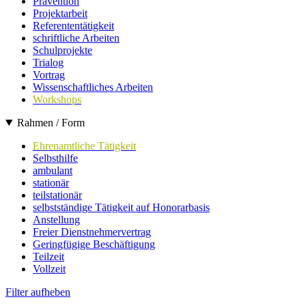
Prävention
Projektarbeit
Referententätigkeit
schriftliche Arbeiten
Schulprojekte
Trialog
Vortrag
Wissenschaftliches Arbeiten
Workshops
Rahmen / Form
Ehrenamtliche Tätigkeit
Selbsthilfe
ambulant
stationär
teilstationär
selbstständige Tätigkeit auf Honorarbasis
Anstellung
Freier Dienstnehmervertrag
Geringfügige Beschäftigung
Teilzeit
Vollzeit
Filter aufheben