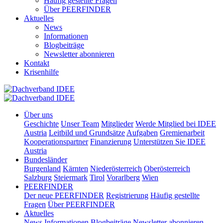
Häufig gestellte Fragen
Über PEERFINDER
Aktuelles
News
Informationen
Blogbeiträge
Newsletter abonnieren
Kontakt
Krisenhilfe
Über uns
Geschichte
Unser Team
Mitglieder
Werde Mitglied bei IDEE
Austria
Leitbild und Grundsätze
Aufgaben
Gremienarbeit
Kooperationspartner
Finanzierung
Unterstützen Sie IDEE
Austria
Bundesländer
Burgenland
Kärnten
Niederösterreich
Oberösterreich
Salzburg
Steiermark
Tirol
Vorarlberg
Wien
PEERFINDER
Der neue PEERFINDER
Registrierung
Häufig gestellte
Fragen
Über PEERFINDER
Aktuelles
News
Informationen
Blogbeiträge
Newsletter abonnieren