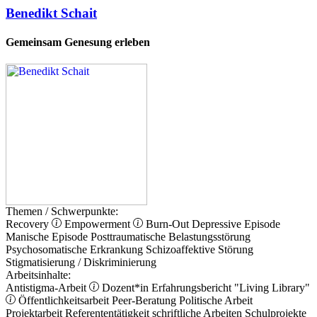
Benedikt Schait
Gemeinsam Genesung erleben
Themen / Schwerpunkte:
Recovery
Empowerment
Burn-Out
Depressive Episode
Manische Episode
Posttraumatische Belastungsstörung
Psychosomatische Erkrankung
Schizoaffektive Störung
Stigmatisierung / Diskriminierung
Arbeitsinhalte:
Antistigma-Arbeit
Dozent*in
Erfahrungsbericht
"Living Library"
Öffentlichkeitsarbeit
Peer-Beratung
Politische Arbeit
Projektarbeit
Referententätigkeit
schriftliche Arbeiten
Schulprojekte