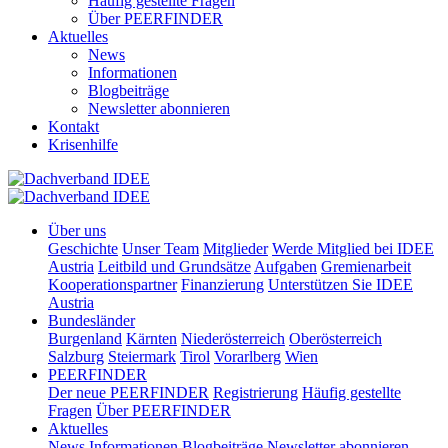
Häufig gestellte Fragen
Über PEERFINDER
Aktuelles
News
Informationen
Blogbeiträge
Newsletter abonnieren
Kontakt
Krisenhilfe
Über uns
Geschichte
Unser Team
Mitglieder
Werde Mitglied bei IDEE
Austria
Leitbild und Grundsätze
Aufgaben
Gremienarbeit
Kooperationspartner
Finanzierung
Unterstützen Sie IDEE
Austria
Bundesländer
Burgenland
Kärnten
Niederösterreich
Oberösterreich
Salzburg
Steiermark
Tirol
Vorarlberg
Wien
PEERFINDER
Der neue PEERFINDER
Registrierung
Häufig gestellte
Fragen
Über PEERFINDER
Aktuelles
News
Informationen
Blogbeiträge
Newsletter abonnieren