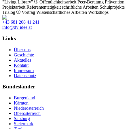
"Living Library"
Öffentlichkeitsarbeit
Peer-Beratung
Prävention
Projektarbeit
Referententätigkeit
schriftliche Arbeiten
Schulprojekte
Trialog
Vortrag
Wissenschaftliches Arbeiten
Workshops
+43 681 208 41 241
info@dv-idee.at
Links
Über uns
Geschichte
Aktuelles
Kontakt
Impressum
Datenschutz
Bundesländer
Burgenland
Kärnten
Niederösterreich
Oberösterreich
Salzburg
Steiermark
Tirol