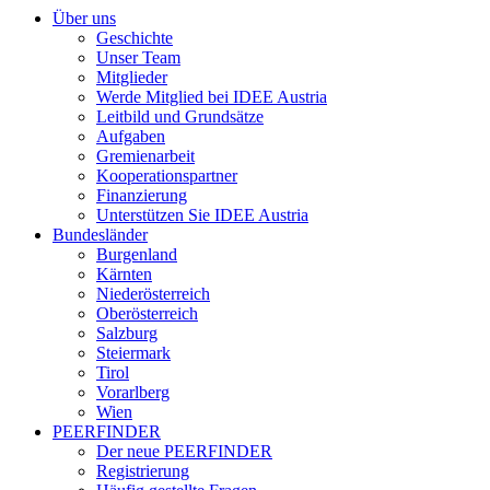
Über uns
Geschichte
Unser Team
Mitglieder
Werde Mitglied bei IDEE Austria
Leitbild und Grundsätze
Aufgaben
Gremienarbeit
Kooperationspartner
Finanzierung
Unterstützen Sie IDEE Austria
Bundesländer
Burgenland
Kärnten
Niederösterreich
Oberösterreich
Salzburg
Steiermark
Tirol
Vorarlberg
Wien
PEERFINDER
Der neue PEERFINDER
Registrierung