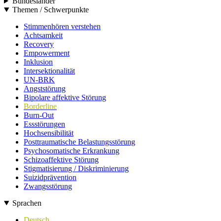
Bundesländer
Themen / Schwerpunkte
Stimmenhören verstehen
Achtsamkeit
Recovery
Empowerment
Inklusion
Intersektionalität
UN-BRK
Angststörung
Bipolare affektive Störung
Borderline
Burn-Out
Essstörungen
Hochsensibilität
Posttraumatische Belastungsstörung
Psychosomatische Erkrankung
Schizoaffektive Störung
Stigmatisierung / Diskriminierung
Suizidprävention
Zwangsstörung
Sprachen
Deutsch