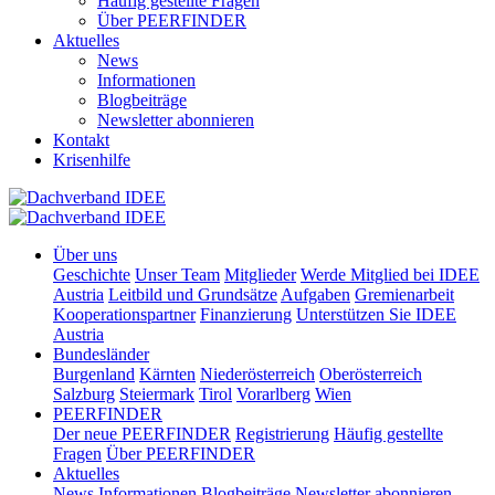
Häufig gestellte Fragen
Über PEERFINDER
Aktuelles
News
Informationen
Blogbeiträge
Newsletter abonnieren
Kontakt
Krisenhilfe
Über uns
Geschichte
Unser Team
Mitglieder
Werde Mitglied bei IDEE
Austria
Leitbild und Grundsätze
Aufgaben
Gremienarbeit
Kooperationspartner
Finanzierung
Unterstützen Sie IDEE
Austria
Bundesländer
Burgenland
Kärnten
Niederösterreich
Oberösterreich
Salzburg
Steiermark
Tirol
Vorarlberg
Wien
PEERFINDER
Der neue PEERFINDER
Registrierung
Häufig gestellte
Fragen
Über PEERFINDER
Aktuelles
News
Informationen
Blogbeiträge
Newsletter abonnieren