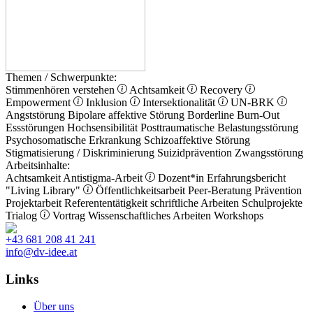
Themen / Schwerpunkte:
Stimmenhören verstehen
Achtsamkeit
Recovery
Empowerment
Inklusion
Intersektionalität
UN-BRK
Angststörung
Bipolare affektive Störung
Borderline
Burn-Out
Essstörungen
Hochsensibilität
Posttraumatische Belastungsstörung
Psychosomatische Erkrankung
Schizoaffektive Störung
Stigmatisierung / Diskriminierung
Suizidprävention
Zwangsstörung
Arbeitsinhalte:
Achtsamkeit
Antistigma-Arbeit
Dozent*in
Erfahrungsbericht
"Living Library"
Öffentlichkeitsarbeit
Peer-Beratung
Prävention
Projektarbeit
Referententätigkeit
schriftliche Arbeiten
Schulprojekte
Trialog
Vortrag
Wissenschaftliches Arbeiten
Workshops
+43 681 208 41 241
info@dv-idee.at
Links
Über uns