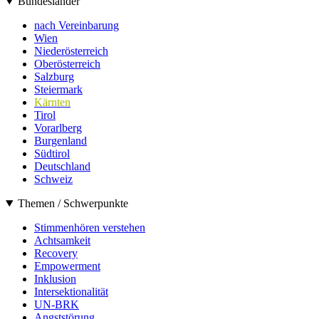
Bundesländer
nach Vereinbarung
Wien
Niederösterreich
Oberösterreich
Salzburg
Steiermark
Kärnten
Tirol
Vorarlberg
Burgenland
Südtirol
Deutschland
Schweiz
Themen / Schwerpunkte
Stimmenhören verstehen
Achtsamkeit
Recovery
Empowerment
Inklusion
Intersektionalität
UN-BRK
Angststörung