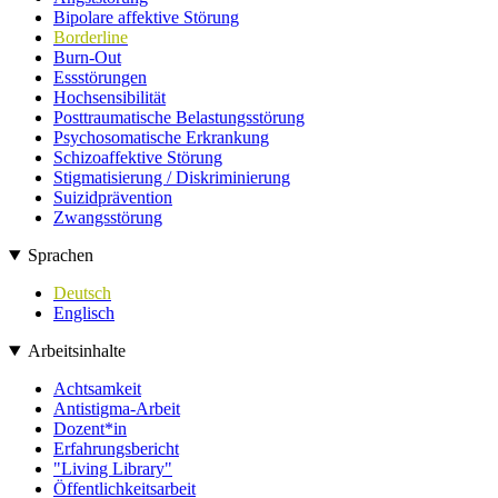
Bipolare affektive Störung
Borderline
Burn-Out
Essstörungen
Hochsensibilität
Posttraumatische Belastungsstörung
Psychosomatische Erkrankung
Schizoaffektive Störung
Stigmatisierung / Diskriminierung
Suizidprävention
Zwangsstörung
Sprachen
Deutsch
Englisch
Arbeitsinhalte
Achtsamkeit
Antistigma-Arbeit
Dozent*in
Erfahrungsbericht
"Living Library"
Öffentlichkeitsarbeit