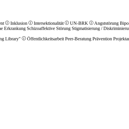
ent
Inklusion
Intersektionalität
UN-BRK
Angststörung
Bipo
he Erkrankung
Schizoaffektive Störung
Stigmatisierung / Diskriminier
ng Library"
Öffentlichkeitsarbeit
Peer-Beratung
Prävention
Projekta