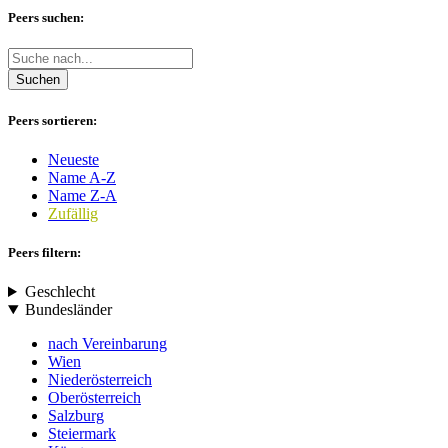
Peers suchen:
Suchen
Peers sortieren:
Neueste
Name A-Z
Name Z-A
Zufällig
Peers filtern:
Geschlecht
Bundesländer
nach Vereinbarung
Wien
Niederösterreich
Oberösterreich
Salzburg
Steiermark