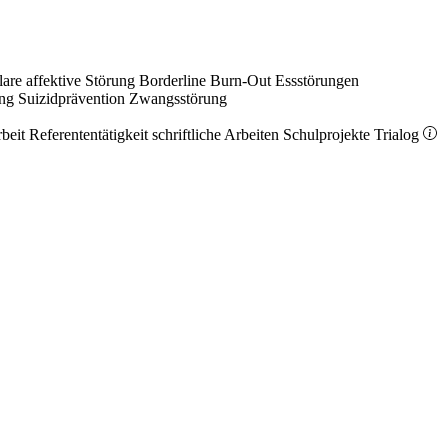
lare affektive Störung
Borderline
Burn-Out
Essstörungen
ung
Suizidprävention
Zwangsstörung
rbeit
Referententätigkeit
schriftliche Arbeiten
Schulprojekte
Trialog