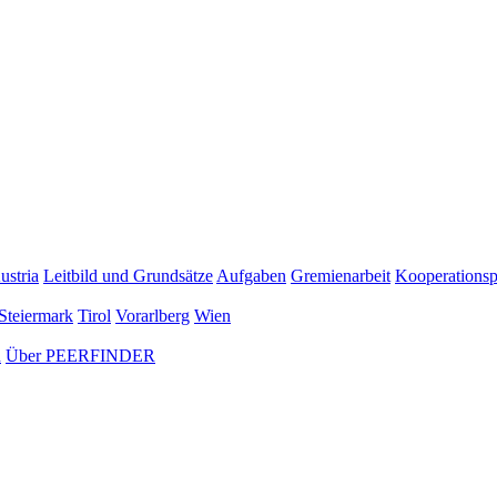
ustria
Leitbild und Grundsätze
Aufgaben
Gremienarbeit
Kooperationsp
Steiermark
Tirol
Vorarlberg
Wien
n
Über PEERFINDER