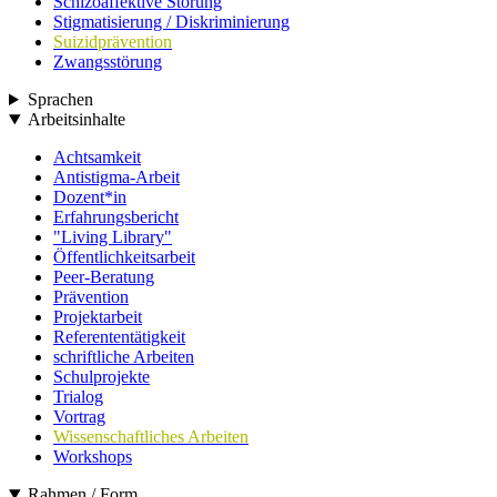
Schizoaffektive Störung
Stigmatisierung / Diskriminierung
Suizidprävention
Zwangsstörung
Sprachen
Arbeitsinhalte
Achtsamkeit
Antistigma-Arbeit
Dozent*in
Erfahrungsbericht
"Living Library"
Öffentlichkeitsarbeit
Peer-Beratung
Prävention
Projektarbeit
Referententätigkeit
schriftliche Arbeiten
Schulprojekte
Trialog
Vortrag
Wissenschaftliches Arbeiten
Workshops
Rahmen / Form