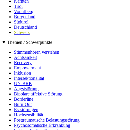
Kärnten
Tirol
Vorarlberg
Burgenland
Südtirol
Deutschland
Schweiz
Themen / Schwerpunkte
Stimmenhören verstehen
Achtsamkeit
Recovery
Empowerment
Inklusion
Intersektionalität
UN-BRK
Angststörung
Bipolare affektive Störung
Borderline
Burn-Out
Essstörungen
Hochsensibilität
Posttraumatische Belastungsstörung
Psychosomatische Erkrankung