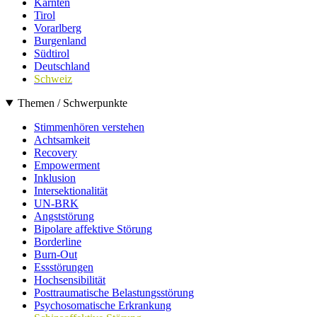
Kärnten
Tirol
Vorarlberg
Burgenland
Südtirol
Deutschland
Schweiz
Themen / Schwerpunkte
Stimmenhören verstehen
Achtsamkeit
Recovery
Empowerment
Inklusion
Intersektionalität
UN-BRK
Angststörung
Bipolare affektive Störung
Borderline
Burn-Out
Essstörungen
Hochsensibilität
Posttraumatische Belastungsstörung
Psychosomatische Erkrankung