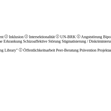
ent
Inklusion
Intersektionalität
UN-BRK
Angststörung
Bipo
he Erkrankung
Schizoaffektive Störung
Stigmatisierung / Diskriminier
ng Library"
Öffentlichkeitsarbeit
Peer-Beratung
Prävention
Projekta