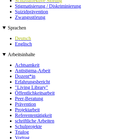
Schizoaffektive Störung
Stigmatisierung / Diskriminierung
Suizidprävention
Zwangsstörung
Sprachen
Deutsch
Englisch
Arbeitsinhalte
Achtsamkeit
Antistigma-Arbeit
Dozent*in
Erfahrungsbericht
"Living Library"
Öffentlichkeitsarbeit
Peer-Beratung
Prävention
Projektarbeit
Referententätigkeit
schriftliche Arbeiten
Schulprojekte
Trialog
Vortrag