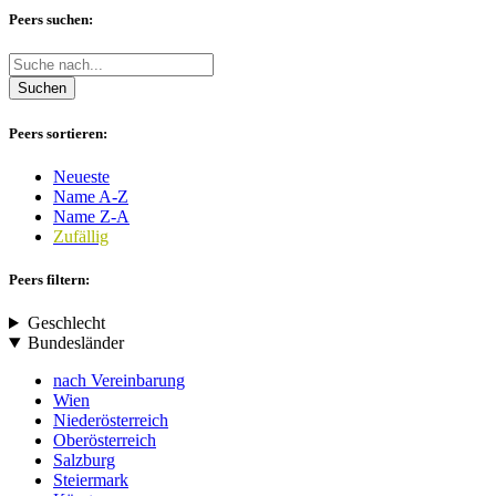
Peers suchen:
Suchen
Peers sortieren:
Neueste
Name A-Z
Name Z-A
Zufällig
Peers filtern:
Geschlecht
Bundesländer
nach Vereinbarung
Wien
Niederösterreich
Oberösterreich
Salzburg
Steiermark