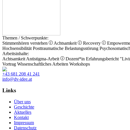
Themen / Schwerpunkte:
Stimmenhören verstehen
Achtsamkeit
Recovery
Empowerm
Hochsensibilität
Posttraumatische Belastungsstörung
Psychosomatisc
Arbeitsinhalte:
Achtsamkeit
Antistigma-Arbeit
Dozent*in
Erfahrungsbericht
"Livi
Vortrag
Wissenschaftliches Arbeiten
Workshops
+43 681 208 41 241
info@dv-idee.at
Links
Über uns
Geschichte
Aktuelles
Kontakt
Impressum
Datenschutz