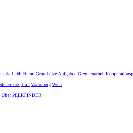
ustria
Leitbild und Grundsätze
Aufgaben
Gremienarbeit
Kooperationsp
Steiermark
Tirol
Vorarlberg
Wien
n
Über PEERFINDER