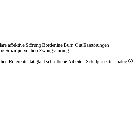
lare affektive Störung
Borderline
Burn-Out
Essstörungen
ung
Suizidprävention
Zwangsstörung
rbeit
Referententätigkeit
schriftliche Arbeiten
Schulprojekte
Trialog