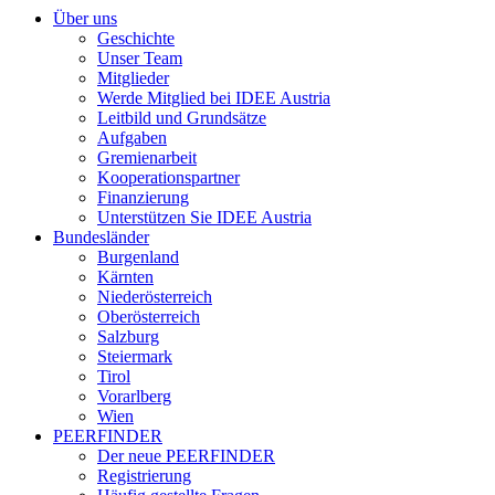
Über uns
Geschichte
Unser Team
Mitglieder
Werde Mitglied bei IDEE Austria
Leitbild und Grundsätze
Aufgaben
Gremienarbeit
Kooperationspartner
Finanzierung
Unterstützen Sie IDEE Austria
Bundesländer
Burgenland
Kärnten
Niederösterreich
Oberösterreich
Salzburg
Steiermark
Tirol
Vorarlberg
Wien
PEERFINDER
Der neue PEERFINDER
Registrierung