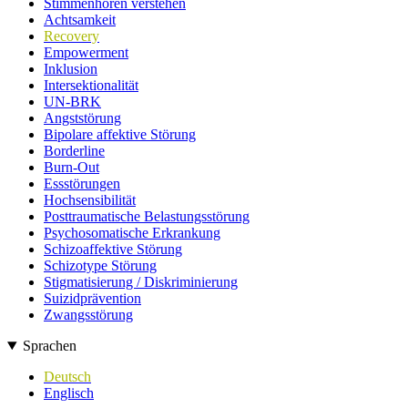
Stimmenhören verstehen
Achtsamkeit
Recovery
Empowerment
Inklusion
Intersektionalität
UN-BRK
Angststörung
Bipolare affektive Störung
Borderline
Burn-Out
Essstörungen
Hochsensibilität
Posttraumatische Belastungsstörung
Psychosomatische Erkrankung
Schizoaffektive Störung
Schizotype Störung
Stigmatisierung / Diskriminierung
Suizidprävention
Zwangsstörung
Sprachen
Deutsch
Englisch