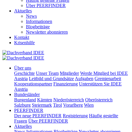
Häufig gestellte Fragen
Über PEERFINDER
Aktuelles
News
Informationen
Blogbeiträge
Newsletter abonnieren
Kontakt
Krisenhilfe
Über uns
Geschichte
Unser Team
Mitglieder
Werde Mitglied bei IDEE
Austria
Leitbild und Grundsätze
Aufgaben
Gremienarbeit
Kooperationspartner
Finanzierung
Unterstützen Sie IDEE
Austria
Bundesländer
Burgenland
Kärnten
Niederösterreich
Oberösterreich
Salzburg
Steiermark
Tirol
Vorarlberg
Wien
PEERFINDER
Der neue PEERFINDER
Registrierung
Häufig gestellte
Fragen
Über PEERFINDER
Aktuelles
News
Informationen
Blogbeiträge
Newsletter abonnieren