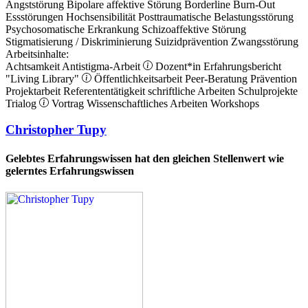
Angststörung
Bipolare affektive Störung
Borderline
Burn-Out
Essstörungen
Hochsensibilität
Posttraumatische Belastungsstörung
Psychosomatische Erkrankung
Schizoaffektive Störung
Stigmatisierung / Diskriminierung
Suizidprävention
Zwangsstörung
Arbeitsinhalte:
Achtsamkeit
Antistigma-Arbeit
Dozent*in
Erfahrungsbericht
"Living Library"
Öffentlichkeitsarbeit
Peer-Beratung
Prävention
Projektarbeit
Referententätigkeit
schriftliche Arbeiten
Schulprojekte
Trialog
Vortrag
Wissenschaftliches Arbeiten
Workshops
Christopher Tupy
Gelebtes Erfahrungswissen hat den gleichen Stellenwert wie
gelerntes Erfahrungswissen