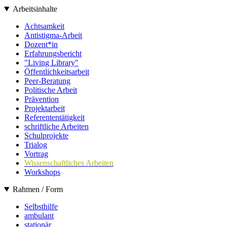
Arbeitsinhalte
Achtsamkeit
Antistigma-Arbeit
Dozent*in
Erfahrungsbericht
"Living Library"
Öffentlichkeitsarbeit
Peer-Beratung
Politische Arbeit
Prävention
Projektarbeit
Referententätigkeit
schriftliche Arbeiten
Schulprojekte
Trialog
Vortrag
Wissenschaftliches Arbeiten
Workshops
Rahmen / Form
Selbsthilfe
ambulant
stationär